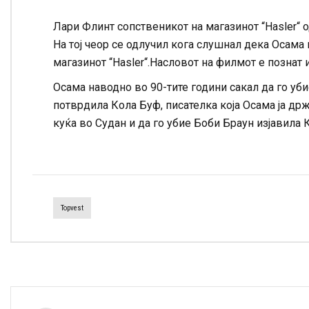
Лари Флинт сопственикот на магазинот “Hasler“
На тој чеор се одлучил кога слушнал дека Осама 
магазинот “Hasler“.Насловот на филмот е познат 
Осама наводно во 90-тите години сакал да го убие
потврдила Кола Буф, писателка која Осама ја држ
куќа во Судан и да го убие Боби Браун изјавила 
Topvest