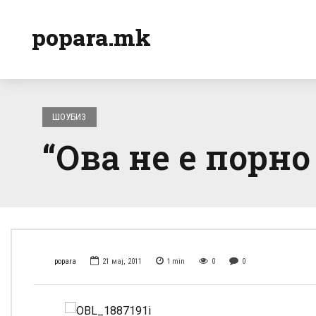
popara.mk
ШОУБИЗ
“Ова не е порно
popara
21 мај, 2011
1
min
0
0