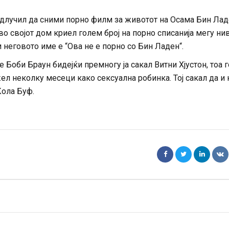
 одлучил да сними порно филм за животот на Осама Бин Лад
во својот дом криел голем број на порно списанија мегу ни
и неговото име е “Ова не е порно со Бин Ладен“.
 Боби Браун бидејќи премногу ја сакал Витни Хјустон, тоа г
ел неколку месеци како сексуална робинка. Тој сакал да и 
Кола Буф.