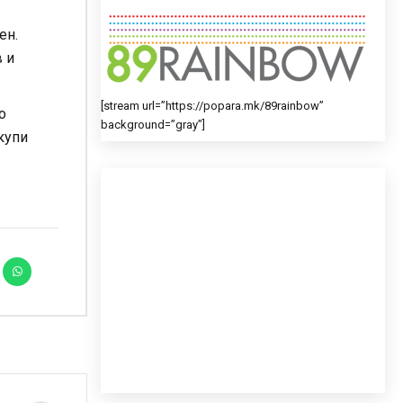
ен.
в и
[stream url=”https://popara.mk/89rainbow”
о
background=”gray”]
купи