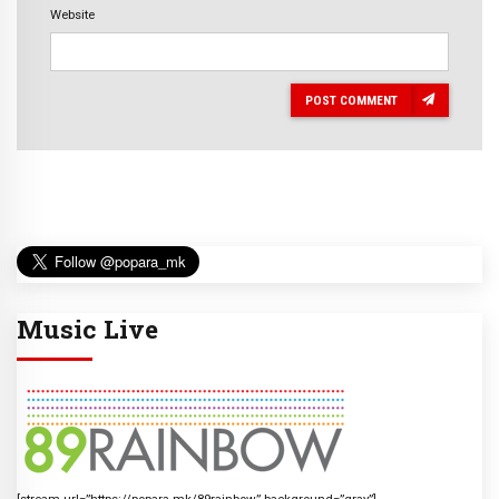
Website
POST COMMENT
Music Live
[stream url=”https://popara.mk/89rainbow” background=”gray”]