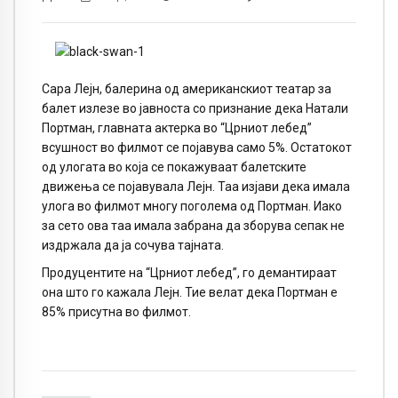
Сара Лејн, балерина од американскиот театар за
балет излезе во јавноста со признание дека Натали
Портман, главната актерка во “Црниот лебед”
всушност во филмот се појавува само 5%. Остатокот
од улогата во која се покажуваат балетските
движења се појавувала Лејн. Таа изјави дека имала
улога во филмот многу поголема од Портман. Иако
за сето ова таа имала забрана да зборува сепак не
издржала да ја сочува тајната.
Продуцентите на “Црниот лебед”, го демантираат
она што го кажала Лејн. Тие велат дека Портман е
85% присутна во филмот.