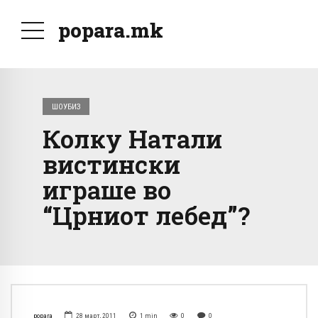
popara.mk
ШОУБИЗ
Колку Натали
вистински
играше во
“Црниот лебед”?
popara
28 март, 2011
1
min
0
0