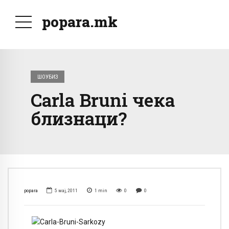
popara.mk
ШОУБИЗ
Carla Bruni чека
близнаци?
popara
5 мај, 2011
1
min
0
0