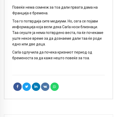
Повеќе нема сомнеж за тоа дали првата дама на
Франција е бремена.
Тоа го потврдија сите медиуми. Но, сега се појави
информација која вели дека Carla носи близнаци.
Таа сеуште ја нема потврдено веста, па ќе почекаме
уште некое време за да дознаеме дали таа ќе роди
едно или две деца.
Carla одлучила да почека кризниот период од
бременоста за да каже нешто повеќе за тоа.