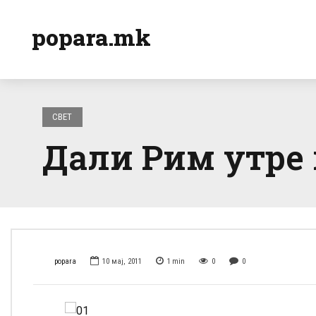
popara.mk
СВЕТ
Дали Рим утре 
popara
10 мај, 2011
1
min
0
0