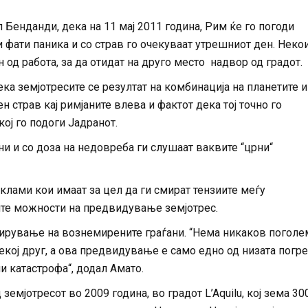
Бенданди, дека на 11 мај 2011 година, Рим ќе го погоди
и фати паника и со страв го очекуваат утрешниот ден. Неко
 од работа, за да отидат на друго место надвор од градот.
ка земјотресите се резултат на комбинација на планетите и
страв кај римјаните влева и фактот дека тој точно го
ој го подоги Јадранот.
ни и со доза на недовреба ги слушаат ваквите “црни“
клами кои имаат за цел да ги смират тензиите меѓу
ите можности на предвидување земјотрес.
ирување на вознемирените граѓани. “Нема никаков поголе
 секој друг, а ова предвидување е само едно од низата пог
и катастрофа“, додал Амато.
земјотресот во 2009 година, во градот L’Aquilu, кој зема 30