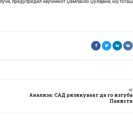
случи, предупредил научникот Џампаоло Џулијани, кој тогаш
NE
Анализа: САД ризикуваат да го изгуб
Пакиста