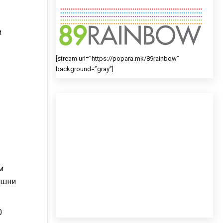
и
[stream url=”https://popara.mk/89rainbow”
background=”gray”]
м
решни
0