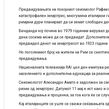
Предвидувањата на покојниот сеизмолог Рафаел 
катастрофален земјотрес, многумина италијани г
римјани дури планираат да си земат слободен ден
Бенданди кој почина во 1979 годинам верувал де
дека сосема може да се предвидат. Дополнителен 
предвидел денот на земјотресот во 1923 година к
Но поголемиот број на жители на Рим се скептич
предвидувања.
Националната телевизија RAI цел ден емитува ре
населението и дополнителна едукација за реалн
Сеизмологот Алесандро Амато е задолжен за см
ризик од земјотрес. Датумот 11 мај е ист како и
предвидувања и проценки, за тоа кога ќе се случ
Кај италијанците се уште се свежи сеќавањата од 