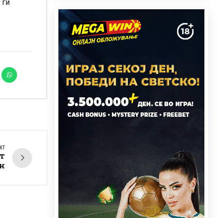
 ги
XT
ат
н