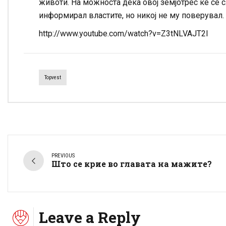
животи. На можноста дека овој земјотрес ќе се 
информирал властите, но никој не му поверувал.
http://www.youtube.com/watch?v=Z3tNLVAJT2I
Topvest
PREVIOUS
Што се крие во главата на мажите?
Leave a Reply