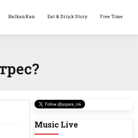
BalkanKan
Eat & Drink Story
Free Time
трес?
Music Live