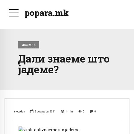
popara.mk
ИСХРАНА
Дали знаеме што
јадеме?
slobodan
3 февруари, 2011
1
min
0
0