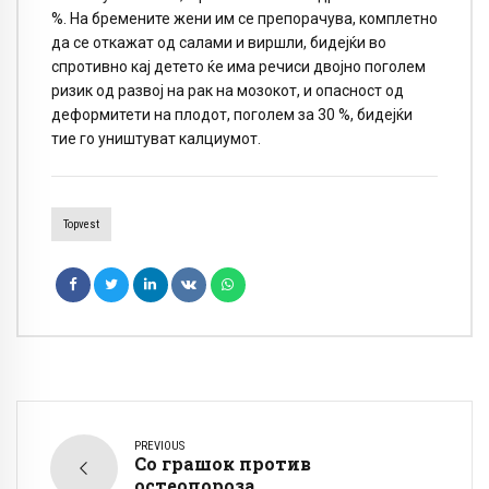
%. На бремените жени им се препорачува, комплетно
да се откажат од салами и виршли, бидејќи во
спротивно кај детето ќе има речиси двојно поголем
ризик од развој на рак на мозокот, и опасност од
деформитети на плодот, поголем за 30 %, бидејќи
тие го уништуват калциумот.
Topvest
PREVIOUS
Со грашок против
остеопороза