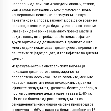
направени од свински и говедски опашки, тетиви,
уши и кожа, измешани со многу маснотии, вода,
конзерванси и вештачки засилувачи на вкус.
Таквата храна, според законот, мора да се врати на
производителот или да бидат уништени со палење.
Ова значи дека во нив има многу повеќе масти и
вода отколку што треба, повеќе полифосфати и
други адитиви, од дозволеното. Најлошото е што
многу студии покажуваат дека најчесто виршлите и
паштетите ги јадат децата, и тоа најчесто во дневни
центри.
Истражувањето на австралиските научници
покажало дека честото консумирање на
преработено месо како што се саламите, месните
наресци, паштетите носат висок ризик од рак на
јајниците, желудникот, цревата и белите дробови, а
постои сомневање дека ја оштетуваат и ДНК-та.
Шанса на болеста од рак на желудникот со
секојдневната конзумација на овие производи се
зголемува за 66%, а ракот на белите дробови за 16