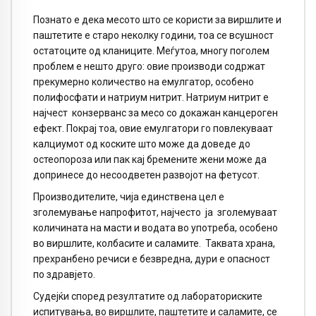
Познато е дека месото што се користи за виршлите и
паштетите е старо неколку години, тоа се всушност
остатоците од кланиците. Меѓутоа, многу поголем
проблем е нешто друго: овие производи содржат
прекумерно количество на емулгатор, особено
полифосфати и натриум нитрит. Натриум нитрит е
најчест конзерванс за месо со докажан канцероген
ефект. Покрај тоа, овие емулгатори го повлекуваат
калциумот од коските што може да доведе до
остеопороза или пак кај бремените жени може да
допринесе до несоодветен развојот на фетусот.
Производителите, чија единствена цел е
зголемување напрофитот, најчесто ја зголемуваат
количината на масти и водата во употреба, особено
во виршлите, колбасите и саламите. Таквата храна,
прехранбено речиси е безвредна, дури е опасност
по здравјето.
Судејќи според резултатите од лабораториските
испитувања, во виршлите, паштетите и саламите, се