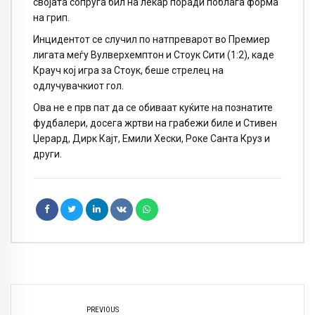
својата сопруга бил на лекар поради поблага форма
на грип.
Инцидентот се случил по натпреварот во Премиер
лигата меѓу Вулверхемптон и Стоук Сити (1:2), каде
Крауч кој игра за Стоук, беше стрелец на
одлучувачкиот гол.
Ова не е прв пат да се обиваат куќите на познатите
фудбалери, досега жртви на грабежи биле и Стивен
Џерард, Дирк Кајт, Емили Хески, Роке Санта Круз и
други.
PREVIOUS