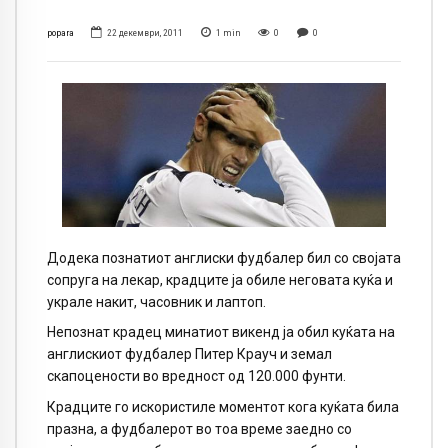
popara
22 декември, 2011
1
min
0
0
Додека познатиот англиски фудбалер бил со својата
сопруга на лекар, крадците ја обиле неговата куќа и
украле накит, часовник и лаптоп.
Непознат крадец минатиот викенд ја обил куќата на
англискиот фудбалер Питер Крауч и земал
скапоцености во вредност од 120.000 фунти.
Крадците го искористиле моментот кога куќата била
празна, а фудбалерот во тоа време заедно со