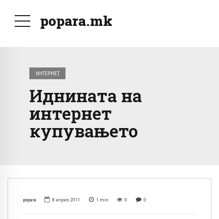
popara.mk
ИНТЕРНЕТ
Иднината на
интернет
купувањето
popara
8 април, 2011
1
min
0
0