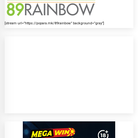
[stream url=”https://popara.mk/89rainbow” background=”gray”]