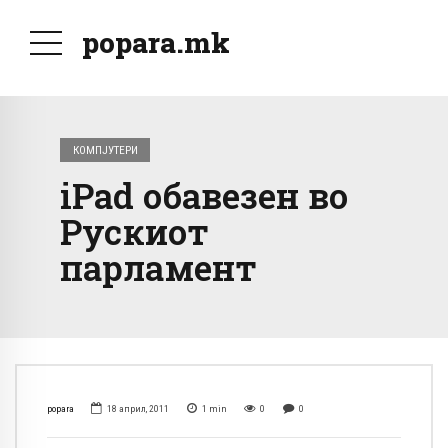
popara.mk
КОМПЈУТЕРИ
iPad обавезен во
Рускиот
парламент
popara
18 април, 2011
1
min
0
0