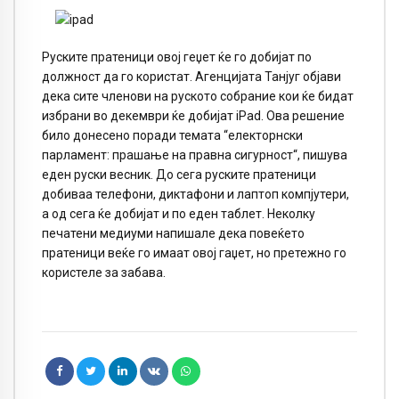
Руските пратеници овој геџет ќе го добијат по
должност да го користат. Агенцијата Танјуг објави
дека сите членови на руското собрание кои ќе бидат
избрани во декември ќе добијат iPad. Ова решение
било донесено поради темата “електорнски
парламент: прашање на правна сигурност“, пишува
еден руски весник. До сега руските пратеници
добиваа телефони, диктафони и лаптоп компјутери,
а од сега ќе добијат и по еден таблет. Неколку
печатени медиуми напишале дека повеќето
пратеници веќе го имаат овој гаџет, но претежно го
користеле за забава.