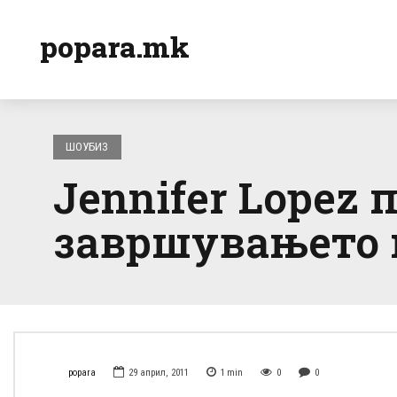
popara.mk
ШОУБИЗ
Jennifer Lopez
завршувањето н
popara
29 април, 2011
1
min
0
0