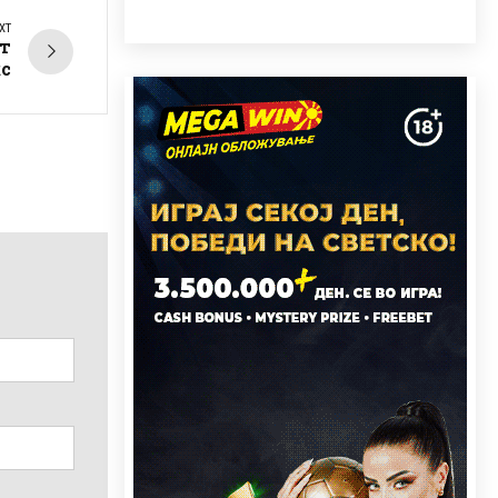
XT
ат
кс