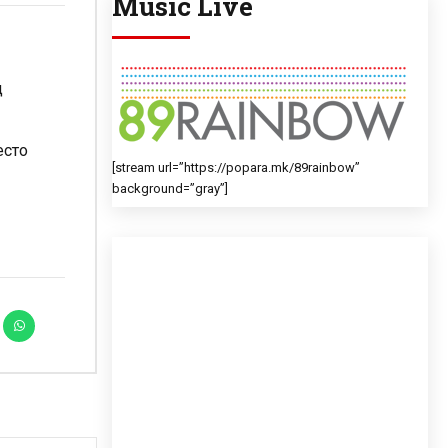
Music Live
д
есто
[stream url=”https://popara.mk/89rainbow”
background=”gray”]