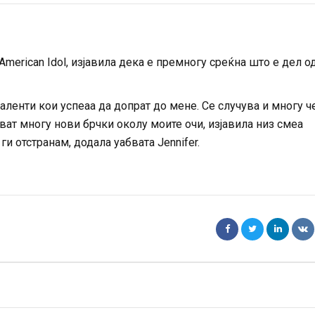
 American Idol, изјавила дека е премногу среќна што е дел о
аленти кои успеаа да допрат до мене. Се случува и многу ч
ават многу нови брчки околу моите очи, изјавила низ смеа
 ги отстранам, додала уабвата Jennifer.