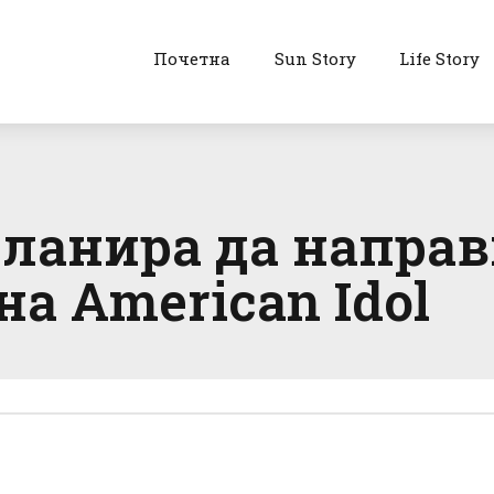
Почетна
Sun Story
Life Story
 планира да напра
а American Idol