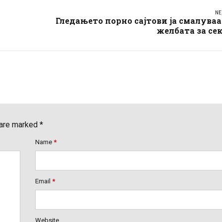
NE
Гледањето порно сајтови ја смалува
желбата за се
 are marked *
Name
*
Email
*
Website