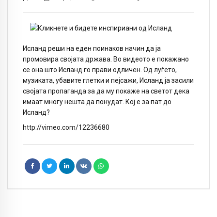
Исланд реши на еден поинаков начин да ја
промовира својата држава. Во видеото е покажано
се она што Исланд го прави одличен. Од луѓето,
музиката, убавите глетки и пејсажи, Исланд ја засили
својата пропаганда за да му покаже на светот дека
имаат многу нешта да понудат. Кој е за пат до
Исланд?
http://vimeo.com/12236680