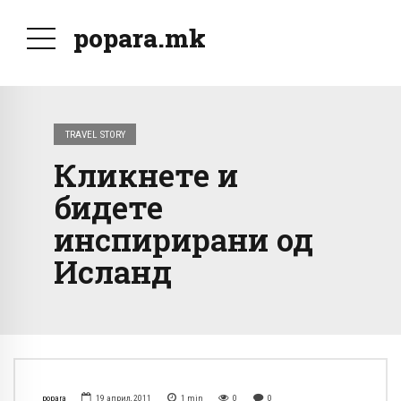
popara.mk
TRAVEL STORY
Кликнете и
бидете
инспирирани од
Исланд
popara
19 април, 2011
1
min
0
0