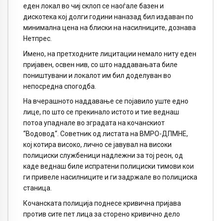
еден локал во чиј склоп се наоѓале базен и
дискотека кој долги години наназад бил издаван по
минимална цена на блиски на насилниците, дознава
Нетпрес.
Имено, на претходните лицитации немало ниту еден
пријавен, освен нив, со што наддавањата биле
поништувани и локалот им бил доделуван во
непосредна спогодба.
На вчерашното наддавање се појавило уште едно
лице, по што се прекинало истото и тие веднаш
потоа упаднале во зградата на кочанскиот
“Водовод“. Советник од листата на ВМРО-ДПМНЕ,
кој котира високо, лично се јавувал на високи
полициски службеници надлежни за тој реон, од
каде веднаш биле испратени полициски тимови кои
ги привеле насилниците и ги задржале во полициска
станица.
Кочанската полиција поднесе кривична пријава
против сите пет лица за сторено кривично дело