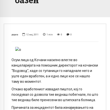
popara
12 мај, 2011
1
min
0
0
Осум лица од Кочани насилно влегле во
канцеларијата на помошник директорот на кочански
“Водовод“, каде со тупаници го нападнале него и
уште еден вработен, а и едно лице кое се нашло
таму во моментот.
Откако вработениот извадил пиштол, кој го
поседувал со дозвола тие веднаш побегнале, по што
тие веднаш биле пренесени во штипската болница.
Причината за инцидентот била изнајмувањето на