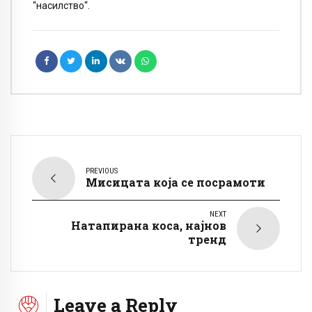
“насилство“.
PREVIOUS
Mисицата која се посрамоти
NEXT
Натапирана коса, најнов
тренд
Leave a Reply