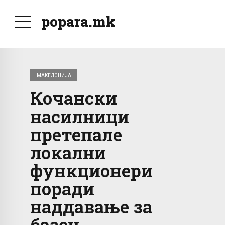
popara.mk
МАКЕДОНИЈА
Кочански
насилници
претепале
локални
функционери
поради
наддавање за
базен