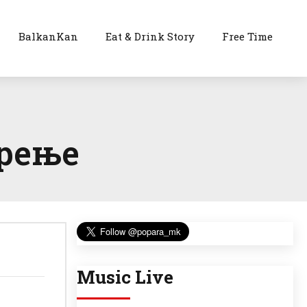
BalkanKan
Eat & Drink Story
Free Time
арење
Music Live