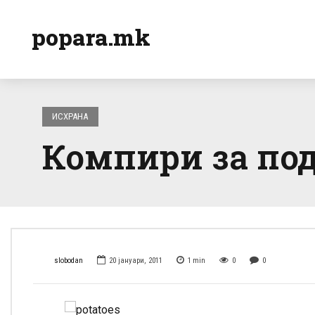
popara.mk
ИСХРАНА
Компири за под
slobodan
20 јануари, 2011
1
min
0
0