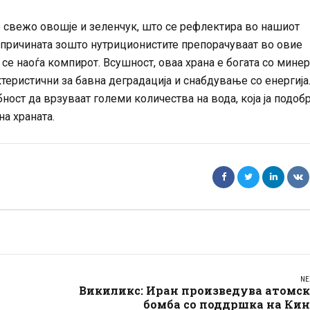
 свежо овошје и зеленчук, што се рефлектира во нашиот
е причината зошто нутриционистите препорачуваат во овие
се наоѓа компирот. Всушност, оваа храна е богата со минер
теристични за бавнa деградација и снабдување со енергија
ност да врзуваат големи количества на вода, која ја подоб
на храната.
NE
Викиликс: Иран произведува атомск
бомба со поддршка на Кин