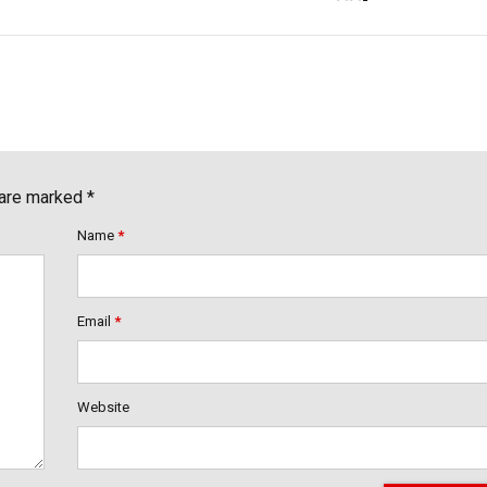
 are marked *
Name
*
Email
*
Website