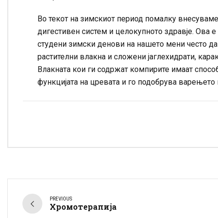
Во текот на зимскиот период помалку внесуваме
дигестивен систем и целокупното здравје. Ова 
студени зимски денови на нашето мени често да 
растителни влакна и сложени јаглехидрати, карак
Влакната кои ги содржат компирите имаат способ
функцијата на цревата и го подобрува варењето 
PREVIOUS
Хромотерапија