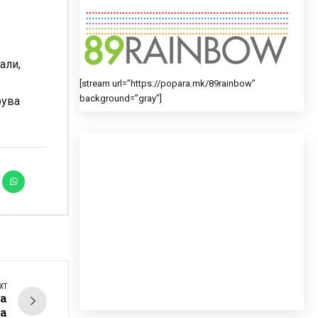
али,
.
[stream url=”https://popara.mk/89rainbow”
background=”gray”]
рува
XT
а
а