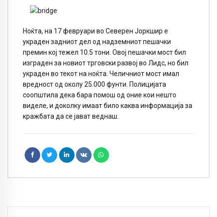
Ноќта, на 17 февруари во Северен Јоркшир е
украден задниот дел од надземниот пешачки
премин кој тежел 10.5 тони. Овој пешачки мост бил
изграден за новиот трговски развој во Лидс, но бил
украден во текот на ноќта. Челичниот мост имал
вредност од околу 25.000 фунти. Полицијата
соопштила дека бара помош од оние кои нешто
виделе, и доколку имаат било каква информација за
кражбата да се јават веднаш.