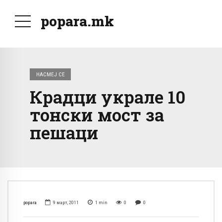
popara.mk
НАСМЕЈ СЕ
Крадци украле 10
тонски мост за
пешаци
popara
9 март, 2011
1
min
0
0