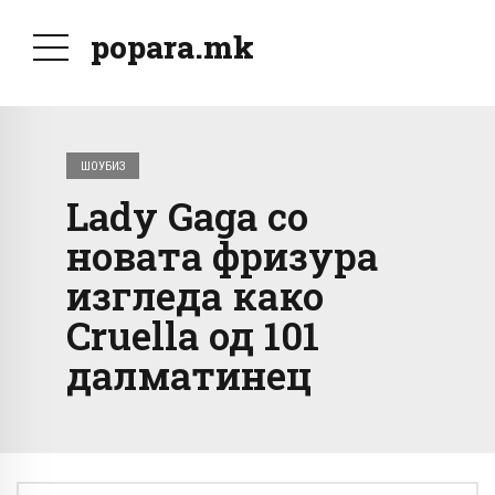
popara.mk
ШОУБИЗ
Lady Gaga со
новата фризура
изгледа како
Cruella од 101
далматинец