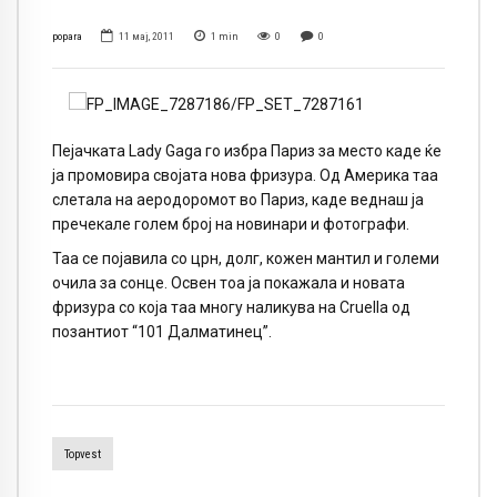
popara
11 мај, 2011
1
min
0
0
Пејачката Lady Gaga го избра Париз за место каде ќе
ја промовира својата нова фризура. Од Америка таа
слетала на аеродоромот во Париз, каде веднаш ја
пречекале голем број на новинари и фотографи.
Таа се појавила со црн, долг, кожен мантил и големи
очила за сонце. Освен тоа ја покажала и новата
фризура со која таа многу наликува на Cruella од
позантиот “101 Далматинец”.
Topvest