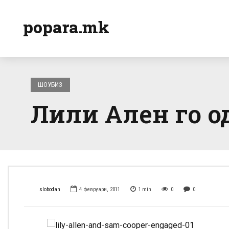
popara.mk
ШОУБИЗ
Лили Ален го о
slobodan
4 февруари, 2011
1
min
0
0