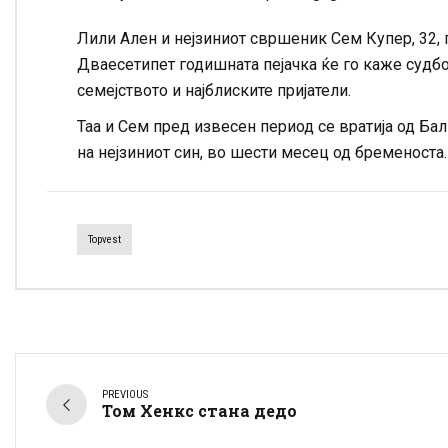
Лили Ален и нејзиниот свршеник Сем Купер, 32, г
Дваесетипет годишната пејачка ќе го каже судбон
семејството и најблиските пријатели.
Таа и Сем пред извесен период се вратија од Бал
на нејзиниот син, во шести месец од бременоста.
Topvest
PREVIOUS
Том Хенкс стана дедо