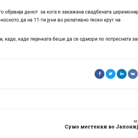
о објавија денот за кога е закажана свадбената церемониј
осното да на 11-ти јуни во релативно тесен круг на
и, каде, каде пејачката беше да се одмори по потресната за
NE
Сумо местенки во Јапони