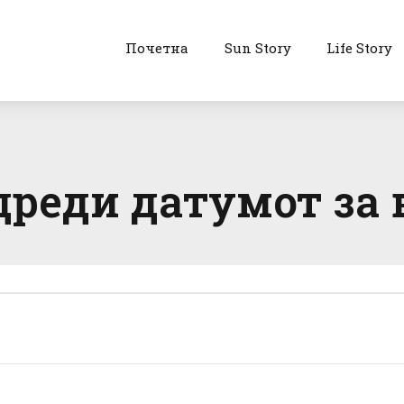
Почетна
Sun Story
Life Story
дреди датумот за