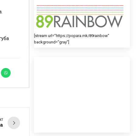
а.
[stream url=”https://popara.mk/89rainbow”
губа
background=”gray”]
XT
ја