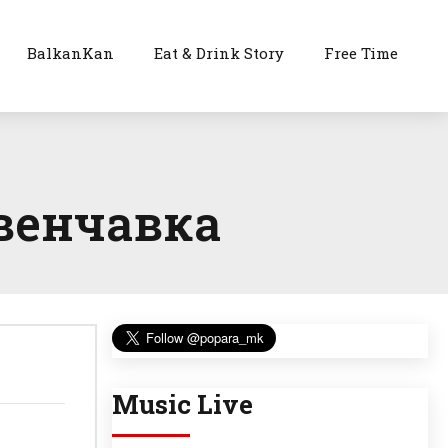
BalkanKan
Eat & Drink Story
Free Time
 венчавка
Music Live