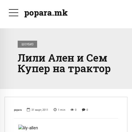
popara.mk
ШОУБИЗ
Лили Ален и Сем
Купер на трактор
popara
31 март, 2011
1
min
0
0