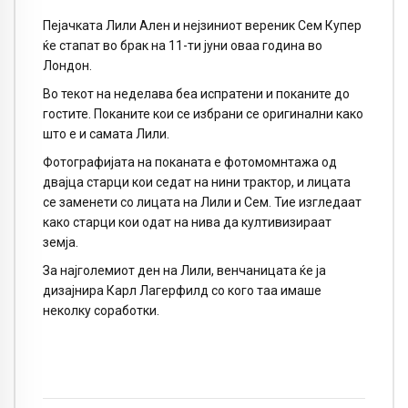
Пејачката Лили Ален и нејзиниот вереник Сем Купер
ќе стапат во брак на 11-ти јуни оваа година во
Лондон.
Во текот на неделава беа испратени и поканите до
гостите. Поканите кои се избрани се оригинални како
што е и самата Лили.
Фотографијата на поканата е фотомомнтажа од
двајца старци кои седат на нини трактор, и лицата
се заменети со лицата на Лили и Сем. Тие изгледаат
како старци кои одат на нива да култивизираат
земја.
За најголемиот ден на Лили, венчаницата ќе ја
дизајнира Карл Лагерфилд со кого таа имаше
неколку соработки.