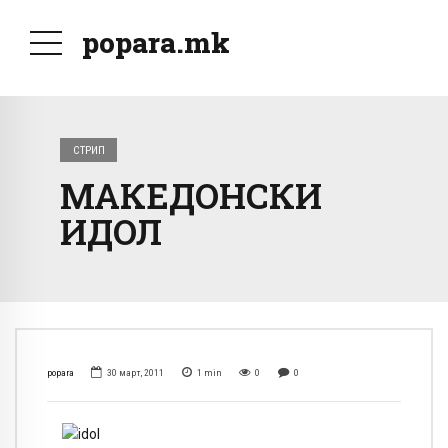
popara.mk
СТРИП
МАКЕДОНСКИ
ИДОЛ
popara
30 март, 2011
1
min
0
0