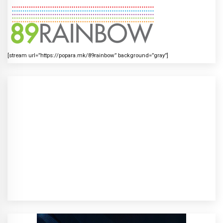
[stream url=”https://popara.mk/89rainbow” background=”gray”]