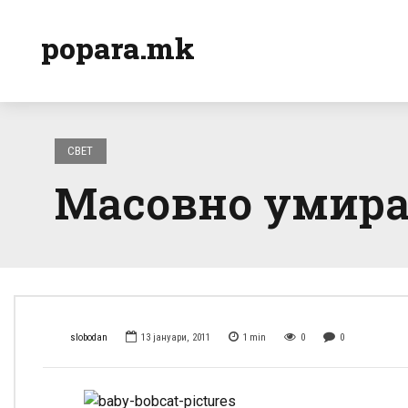
popara.mk
СВЕТ
Масовно умира
slobodan
13 јануари, 2011
1
min
0
0