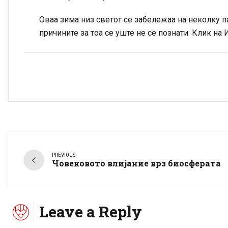
Оваа зима низ светот се забележаа на неколку п
причините за тоа се уште не се познати. Клик на
PREVIOUS
Човековото влијание врз биосферата
Leave a Reply