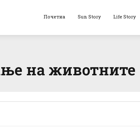
Почетна
Sun Story
Life Story
ње на животните 