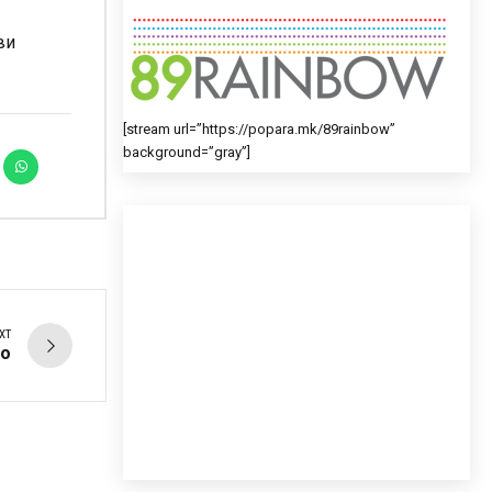
ви
[stream url=”https://popara.mk/89rainbow”
background=”gray”]
XT
во