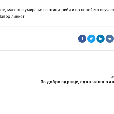
ати, масовно умирање на птици, риби и во повеќето случае
 Извор
линкот
NE
За добро здравје, една чаша пи