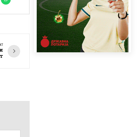
XT
 и
т