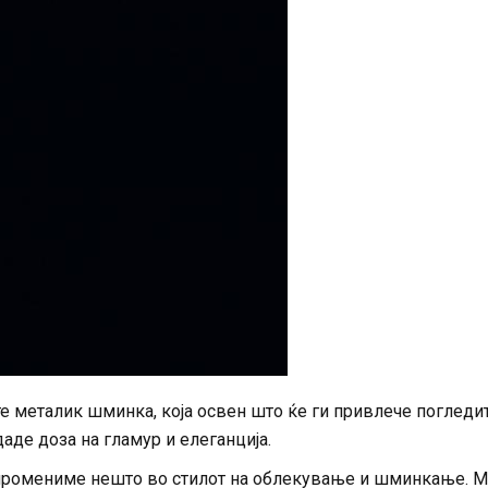
е металик шминка, која освен што ќе ги привлече погледит
аде доза на гламур и елеганција.
промениме нешто во стилот на облекување и шминкање. M