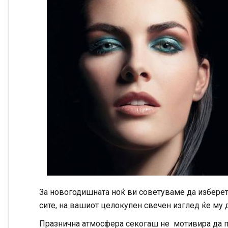
За новогодишната ноќ ви советуваме да изберет
сите, на вашиот целокупен свечен изглед ќе му д
Празнична атмосфера секогаш не мотивира да 