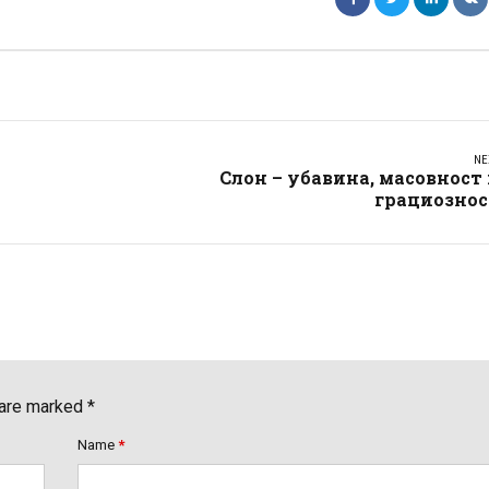
NE
Слон – убавина, масовност
грациознос
 are marked *
Name
*