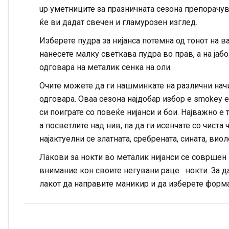
up уметниците за празничната сезона препорачув
ќе ви дадат свечен и гламурозен изглед.
Изберете пудра за нијанса потемна од тонот на в
нанесете малку светкава пудра во прав, а на јаб
одговара на металик сенка на оли.
Очите можете да ги нашминкате на различни начини
одговара. Оваа сезона најдобар избор е smokey 
си поиграте со повеќе нијанси и бои. Најважно е 
а посветлите над нив, па да ги исенчате со чиста
најактуелни се златната, сребрената, сината, виол
Лакови за нокти во металик нијанси се совршен 
внимание кон своите негувани раце нокти. За д
лакот да направите маникир и да изберете форма 