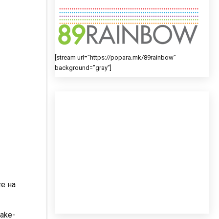
[stream url=”https://popara.mk/89rainbow”
background=”gray”]
е на
ake-