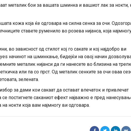
аат металик бои за вашата шминка и вашиот лак за нокти, 
ашата кожа која ќе одговара на силна сенка за очи. Одозгор
олчниците ставете руменило во розева нијанса, која најмног
, во зависност од стилот кој го сакате и кој најдобро ви
eyes начинот на шминкање, бидејќи на овој начин дозволув
темните металик нијанси да ги нанесете во близина на трепк
 четкичка или па со прст. Од металик сенките за очи оваа се
етовата, зелената.
избор за дами кои сакаат да остават впечаток и привлечат
а се постигнете саканиот ефект најважно е пред нанесувањ
на нокти која вам најмногу ви одговара.