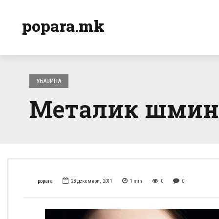
popara.mk
УБАВИНА
Металик шминк
popara
28 декември, 2011
1
min
0
0