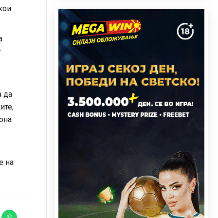
кои
а
у
а да
ите,
зона
е на