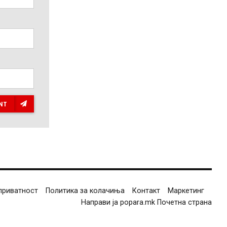
NT
приватност
Политика за колачиња
Контакт
Маркетинг
Направи ја popara.mk Почетна страна