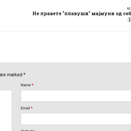
NE
Не правете "плавуши" мајмуни од се
:)
 are marked *
Name
*
Email
*