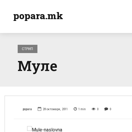
popara.mk
СТРИП
Муле
popara
28 октомври, 2011
1
min
0
0