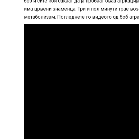
брз и сите кои сакаат да ја пробаат оваа атркаци
има црвени знаменца. Три и пол минути трае воз
метаболизам. Погледнете го видеото од боб атра