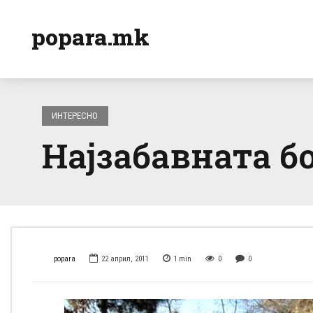
popara.mk
ИНТЕРЕСНО
Најзабавната бо
popara
22 април, 2011
1
min
0
0