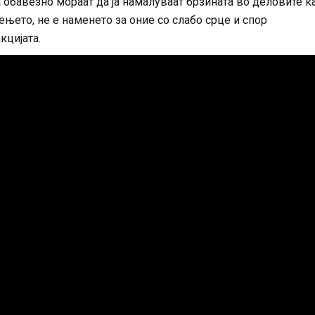
ја обавезно мораат да ја намалуваат брзината во деловите к
ењето, не е наменето за оние со слабо срце и спор
кцијата.