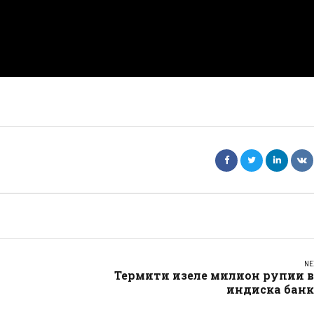
NE
Термити изеле милион рупии в
индиска банк