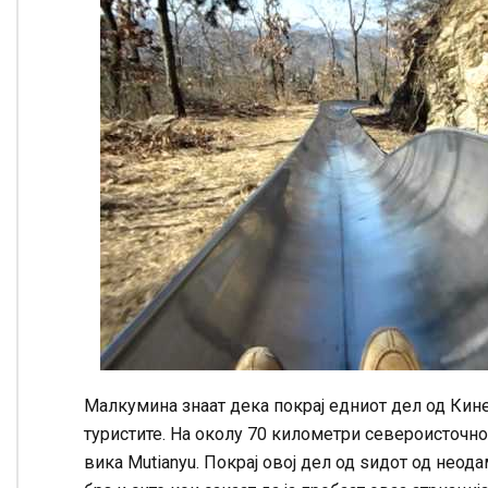
Малкумина знаат дека покрај едниот дел од Кинес
туристите. На околу 70 километри североисточно 
вика Mutianyu. Покрај овој дел од ѕидот од неода