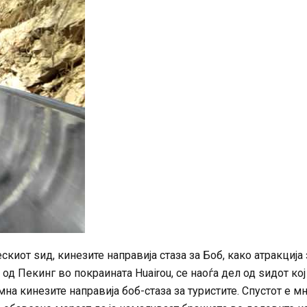
киот ѕид, кинезите направија стаза за Боб, како атракција 
од Пекинг во покраината Huairou, се наоѓа дел од ѕидот кој
мна кинезите направија боб-стаза за туристите. Спустот е м