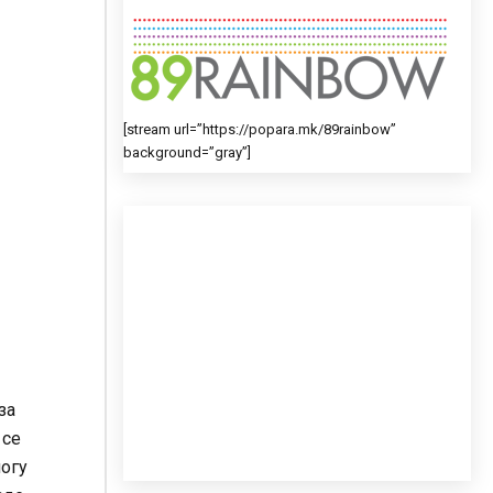
[stream url=”https://popara.mk/89rainbow”
background=”gray”]
за
 се
ногу