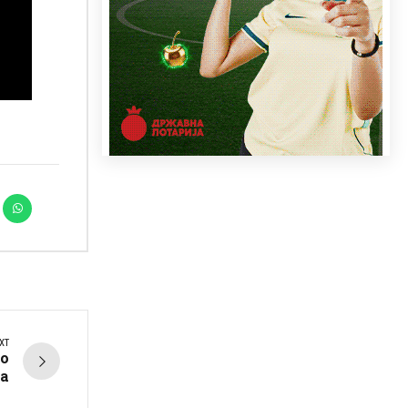
XT
о
а