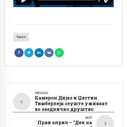
Topvest
PREVIOUS
Камерон Дијаз и Џастин
Тимберлејк сеуште уживаат
во заедничко друштво
NEXT
Први април – “Ден на