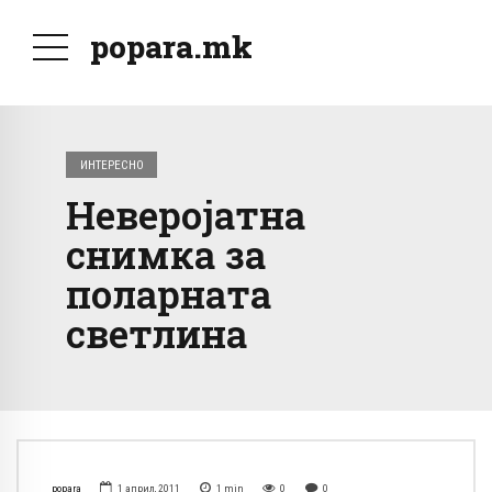
popara.mk
ИНТЕРЕСНО
Неверојатна
снимка за
поларната
светлина
popara
1 април, 2011
1
min
0
0