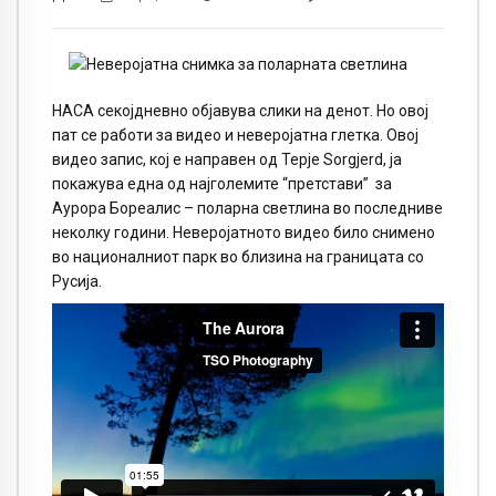
НАСА секојдневно објавува слики на денот. Но овој
пат се работи за видео и неверојатна глетка. Овој
видео запис, кој е направен од Терје Sorgjerd, ја
покажува една од најголемите “претстави” за
Аурора Бореалис – поларна светлина во последниве
неколку години. Неверојатното видео било снимено
во националниот парк во близина на границата со
Русија.