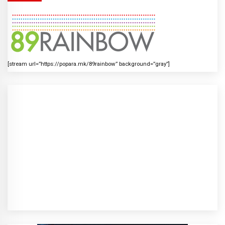
[stream url=”https://popara.mk/89rainbow” background=”gray”]