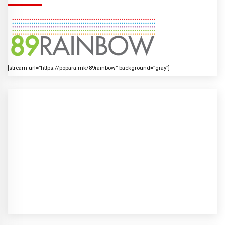
[stream url=”https://popara.mk/89rainbow” background=”gray”]