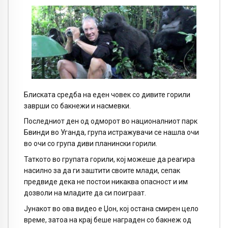
Блиската средба на еден човек со дивите горили
заврши со бакнежи и насмевки.
Последниот ден од одморот во националниот парк
Бвинди во Уганда, група истражувачи се нашла очи
во очи со група диви планински горили.
Таткото во групата горили, кој можеше да реагира
насилно за да ги заштити своите млади, сепак
предвиде дека не постои никаква опасност и им
дозволи на младите да си поиграат.
Јунакот во ова видео е Џон, кој остана смирен цело
време, затоа на крај беше награден со бакнеж од