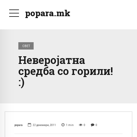
popara.mk
СВЕТ
Неверојатна
средба со горили!
:)
popara
22 декември, 2011
1
min
0
0