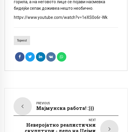
горила, а на неговото лице се појави насмевка
бидејќи сепак доживеа нешто необично.
httpv://www.youtube.com/watch?v=1eXS0o6r-Wk
Topvest
PREVIOUS
Мајмунска работа! :)))
NEXT
Неверојатно реалистични
скулптури - дело на Џејми