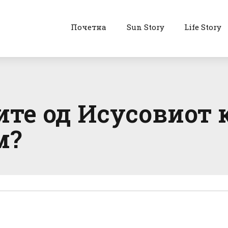
Почетна
Sun Story
Life Story
те од Исусовиот 
м?