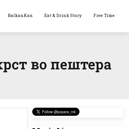
BalkanKan
Eat & Drink Story
Free Time
крст во пештера