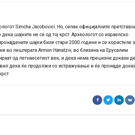
ологот Simcha Jacobovici. Но, сепак официјалните претстав
дека шајките не се од тој крст. Археологот со израелско
пронајдените шајки биле стари 2000 години и се користеле 
ни во пештерата Аrmon Hanatziv, во близина на Ерусалим.
ираат од петнаесетиот век, и дека нема прецизни докази д
јавил дека ќе продолжи со истражување и ќе пронајде дока
крст.