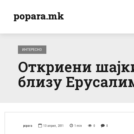
popara.mk
ИНТЕРЕСНО
Откриени шајки
близу Ерусали
popara
13 април, 2011
1
min
0
0