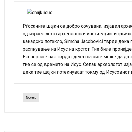
Рѓосаните шајки се добро сочувани, изјавил архе
од израелското археолошки институции, изјавиле 
канадско потекло, Simcha Jacobovici тврди дека 
распнување на Исус на крстот. Тие биле пронајде
Експертите пак тврдат дека шајките може да дат
тие се од времето на Исус. Сепак археологот из
дека тие шајки потекнуваат токму од Исусовиот 
Topvest