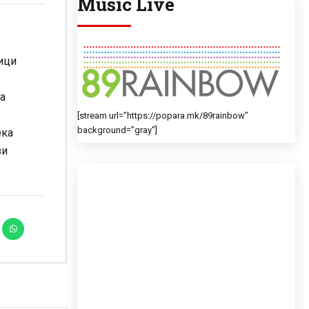
Music Live
ници
за
[stream url=”https://popara.mk/89rainbow”
background=”gray”]
ека
зи