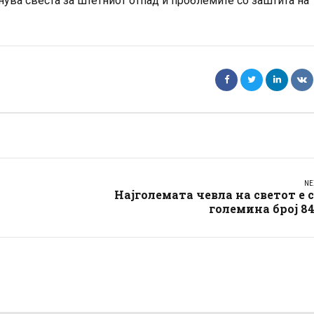
ува свеста за штетниот отпад и проблемите со заштита на
NE
Најголемата чевла на светот е 
големина број 8