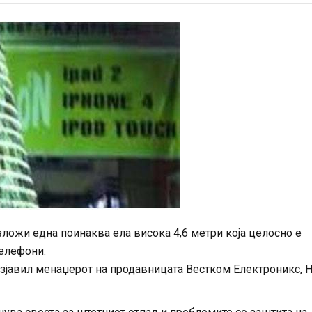
ложи една поинаква ела висока 4,6 метри која целосно е
телефони.
 изјавил менаџерот на продавницата Вестком Електроникс, Н