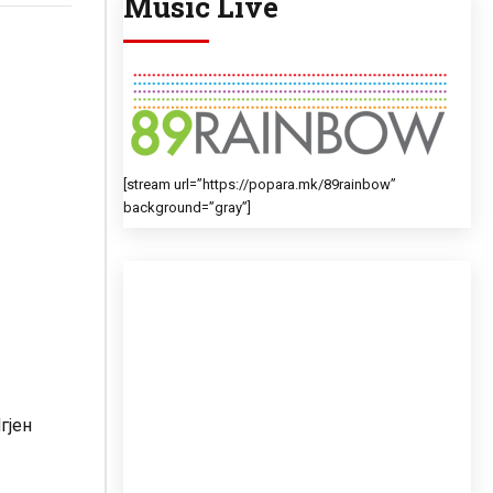
Music Live
[stream url=”https://popara.mk/89rainbow”
background=”gray”]
гјен