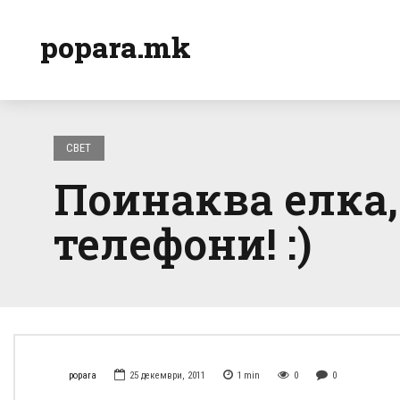
popara.mk
СВЕТ
Поинаква елка,
телефони! :)
popara
25 декември, 2011
1
min
0
0