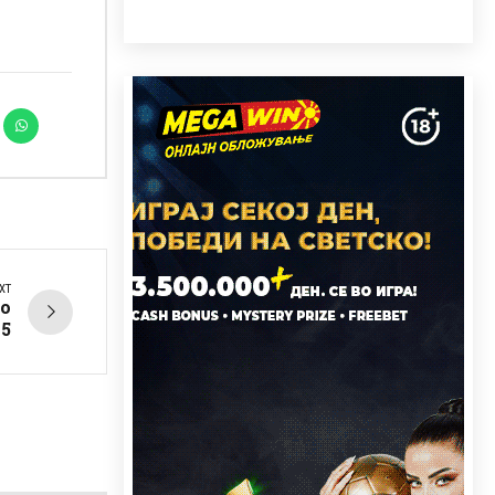
XT
со
45