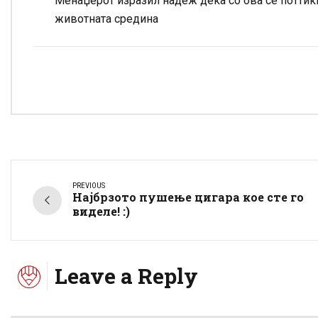
Менаџерот изразил надеж дека со ова се поттикн
животната средина
PREVIOUS
Најбрзото пушење цигара кое сте го
виделе! :)
Leave a Reply