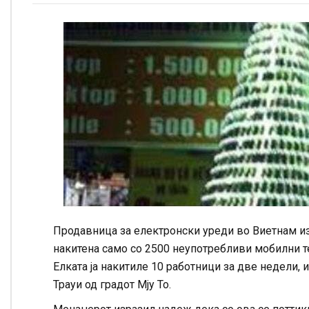
Продавница за електронски уреди во Виетнам из
накитена само со 2500 неупотребливи мобилни 
Елката ја накитиле 10 работници за две недели,
Трауи од градот Мју То.