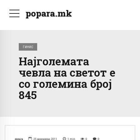
popara.mk
ГИНИС
Најголемата
чевла на светот е
со големина број
845
popara
25 декември, 2011
1
min
0
0