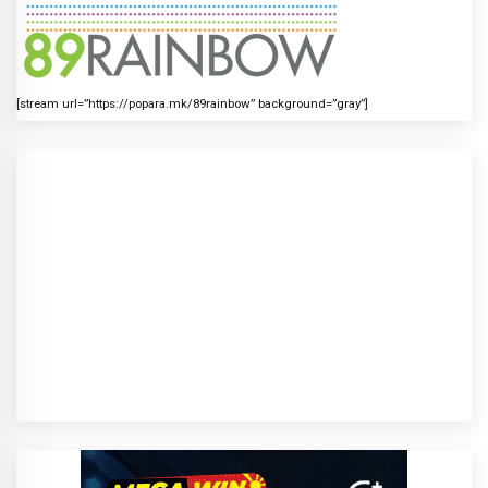
[stream url=”https://popara.mk/89rainbow” background=”gray”]