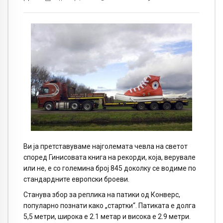
Ви ја претставуваме најголемата чевла на светот
според Гинисовата книга на рекорди, која, верувале
или не, е со големина број 845 доколку се водиме по
стандардните европски броеви.
Станува збор за реплика на патики од Конверс,
популарно познати како „стартки“. Патиката е долга
5,5 метри, широка е 2.1 метар и висока е 2.9 метри.