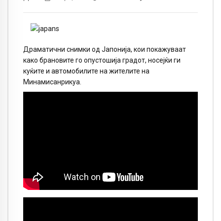
Драматични снимки од Јапонија, кои покажуваат
како брановите го опустошија градот, носејќи ги
куќите и автомобилите на жителите на
Минамисанрикуа.