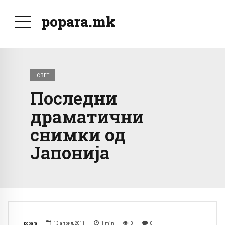
popara.mk
СВЕТ
Последни
драматични
снимки од
Јапонија
popara
13 април, 2011
1
min
0
0