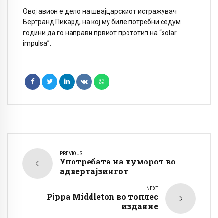
Овој авион е дело на швајцарскиот истражувач
Бертранд Пикард, на кој му биле потребни седум
години да го направи првиот прототип на “solar
impulsa”.
PREVIOUS
Употребата на хуморот во
адвертајзингот
NEXT
Pippa Middleton во топлес
издание