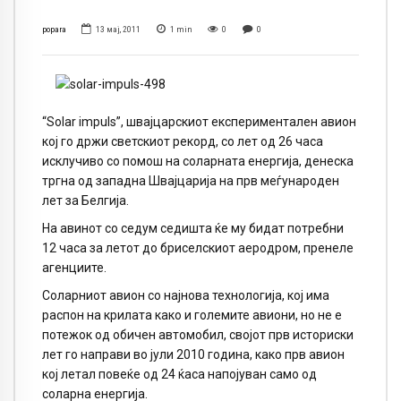
popara
13 мај, 2011
1
min
0
0
“Solar impuls”, швајцарскиот експериментален авион
кој го држи светскиот рекорд, со лет од 26 часа
исклучиво со помош на соларната енергија, денеска
тргна од западна Швајцарија на прв меѓународен
лет за Белгија.
На авинот со седум седишта ќе му бидат потребни
12 часа за летот до бриселскиот аеродром, пренеле
агенциите.
Соларниот авион со најнова технологија, кој има
распон на крилата како и големите авиони, но не е
потежок од обичен автомобил, својот прв историски
лет го направи во јули 2010 година, како прв авион
кој летал повеќе од 24 ќаса напојуван само од
соларна енергија.