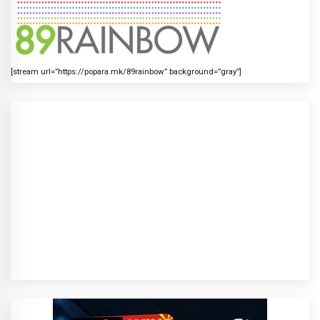
[stream url=”https://popara.mk/89rainbow” background=”gray”]