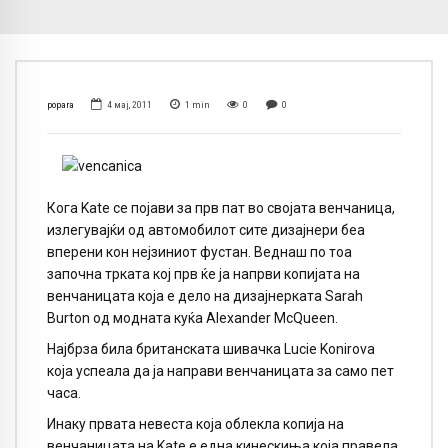
popara
4 мај, 2011
1
min
0
0
Кога Kate се појави за прв пат во својата венчаница,
излегувајќи од автомобилот сите дизајнери беа
вперени кон нејзиниот фустан. Веднаш по тоа
започна трката кој прв ќе ја напрви копијата на
венчаницата која е дело на дизајнерката Sarah
Burton од модната куќа Alexander McQueen.
Најбрза била британската шивачка Lucie Konirova
која успеала да ја направи венчаницата за само пет
часа.
Инаку првата невеста која облекла копија на
венчаницата на Kate е една кинескиња која правела