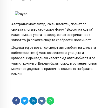
Австралискиот актер, Рајан Квентен, познат по
својата улога во серискиот филм “ Вкусот на крвта”
иако немаше улога на херој, сепак во приватниот
живот тој ја покажа својата храброст и човечност.
Додека тој се возел со својот автомобил, на улицата
забележал некој маж, кој лежел на улицата и
крварел. Рајан веднаш излегол од автомобилот и се
упатил кон него. Викнал брза помош и останал покрај
мажот се додека не пристигне возилото на брзата
помош.