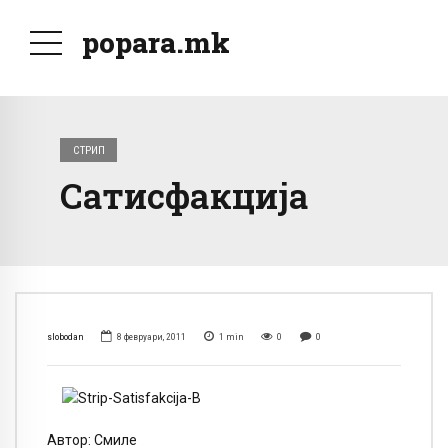
popara.mk
СТРИП
Сатисфакција
slobodan
8 февруари, 2011
1
min
0
0
Автор: Смиле