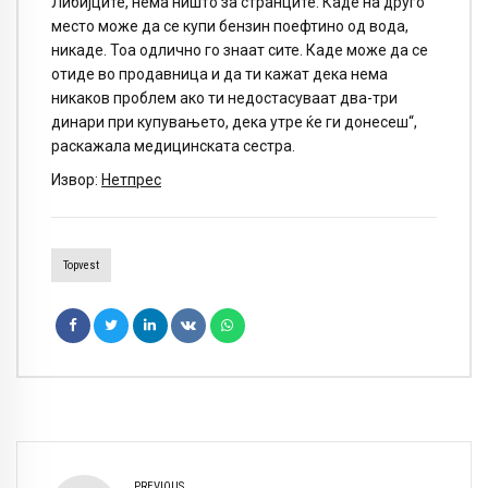
Либијците, нема ништо за странците. Каде на друго
место може да се купи бензин поефтино од вода,
никаде. Тоа одлично го знаат сите. Каде може да се
отиде во продавница и да ти кажат дека нема
никаков проблем ако ти недостасуваат два-три
динари при купувањето, дека утре ќе ги донесеш“,
раскажала медицинската сестра.
Извор:
Нетпрес
Topvest
PREVIOUS