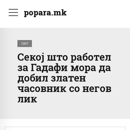
popara.mk
СВЕТ
Секој што работел
за Гадафи мора да
добил златен
часовник со негов
лик