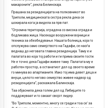
макароните“, рекла Белинскаја.
Прашана за резиденцијата на полковникот во
Триполи, медицинската сестра рекла дека се
шокирала кога ја видела за прв пат.
“Огромна територија, оградена со висока ограда и
бодликава жица. Насекаде вооружени војници и
техника за обезбедување. Нашата болница, која го
опслужува само семејството на Гадафи, се наоѓа
веднаш до неговата главна резиденција. Таму е и
палатата во која тој работи и ги прима своите гости.
Не е точно дека Гадафи живее таму. Палатата му е
работен простор, а останатиот дел од своето време
го минува во апартманите. Иако тој има девет деца и
внуци, целото негово семејство живее надвор од
резиденцијата“, раскажала Балинскаја.
Таа објаснила дека голем дел од Либијците го
поддржуваат и го сакаат својот лидер.
“Во Триполи, моментно, многу се гради и тоа се’ за