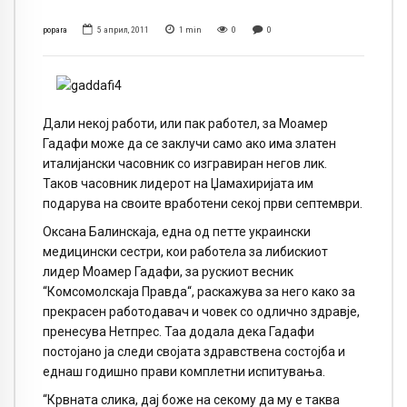
popara
5 април, 2011
1
min
0
0
Дали некој работи, или пак работел, за Моамер
Гадафи може да се заклучи само ако има златен
италијански часовник со изгравиран негов лик.
Таков часовник лидерот на Џамахиријата им
подарува на своите вработени секој први септември.
Оксана Балинскаја, една од петте украински
медицински сестри, кои работела за либискиот
лидер Моамер Гадафи, за рускиот весник
“Комсомолскаја Правда“, раскажува за него како за
прекрасен работодавач и човек со одлично здравје,
пренесува Нетпрес. Таа додала дека Гадафи
постојано ја следи својата здравствена состојба и
еднаш годишно прави комплетни испитувања.
“Крвната слика, дај боже на секому да му е таква