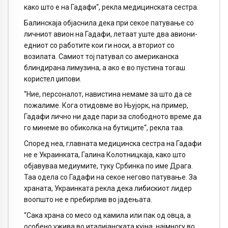
како што е на Гадафи“, рекла медицинската сестра.
Балинскаја објаснила дека при секое патување со
личниот авион на Гадафи, летаат уште два авиони-
едниот со работите кои ги носи, а вториот со
возилата. Самиот тој патувал со американска
блиндирана лимузина, а ако е во пустина тогаш
користел џипови.
“Ние, персоналот, навистина немаме за што да се
пожалиме. Кога отидовме во Њујорк, на пример,
Гадафи лично ни даде пари за слободното време да
го минеме во обиколка на бутиците“, рекла таа.
Според неа, главната медицинска сестра на Гадафи
не е Украинката, Галина Колотницкаја, како што
објавуваа медиумите, туку Србинка по име Драга.
Таа одела со Гадафи на секое негово патување. За
храната, Украинката рекла дека либискиот лидер
воопшто не е пребирлив во јадењата.
“Сака храна со месо од камила или пак од овца, а
особено ужива во италијанската кујна, најмногу во