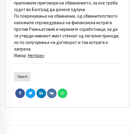
приложиле приговори на обвинението, за кое треба
судот во Белград да донесе одлука.
По покренување на обвинение, од обвинителството
наложиле спроведување на финансиска истрага
против Ражњатовиќ и нејзините соработници, за да
се утврди нивниот имот стекнат од легални приходи,
но по склучување на договорот и таа истрага е
запрена.
Извор:
Нетпрес
Topvest