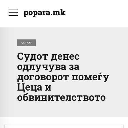
popara.mk
БАЛКАН
Судот денес
одлучува за
договорот помеѓу
Цеца и
обвинителството