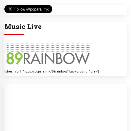
Music Live
[stream url=”https://popara.mk/89rainbow” background=”gray”]