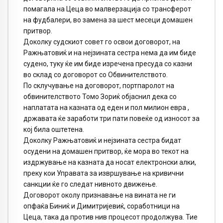
помагала на Цеца во малверзација со трансферот
на фудбалери, во замена за шест месеци домашен
притвор.
Доколку судскиот совет го освои договорот, на
Ражњатовиќ и на нејзината сестра нема да им биде
судено, туку ќе им биде изречена пресуда со казни
во склад со договорот со Обвинителството.
По склучување на договорот, портпаролот на
обвинителството Томо Зориќ објаснил дека со
наплатата на казната од еден и пол милион евра ,
државата ќе заработи три пати повеќе од износот за
кој била оштетена.
Доколку Ражњатовиќ и нејзината сестра бидат
осудени на домашен притвор, ќе мора во текот на
издржување на казната да носат електронски алки,
преку кои Управата за извршување на кривични
санкции ќе го следат нивното движење.
Договорот околу признавање на вината не ги
опфаќа Биниќ и Димитријевиќ, соработници на
Цеца, така да против нив процесот продолжува. Тие