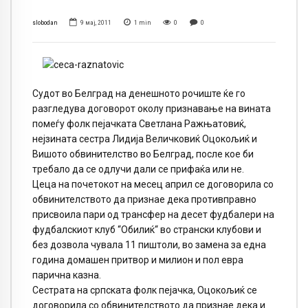
slobodan
9 мај, 2011
1
min
0
0
Судот во Белград на денешното рочиште ќе го
разгледува договорот околу признавање на вината
помеѓу фолк пејачката Светлана Ражњатовиќ,
нејзината сестра Лидија Величковиќ Оцокољиќ и
Вишото обвинителство во Белград, после кое би
требало да се одлучи дали се прифаќа или не.
Цеца на почетокот на месец април се договорила со
обвинителството да признае дека противправно
присвоила пари од трансфер на десет фудбалери на
фудбалскиот клуб “Обилиќ“ во странски клубови и
без дозвола чувала 11 пиштоли, во замена за една
година домашен притвор и милион и пол евра
парична казна.
Сестрата на српската фолк пејачка, Оцокољиќ се
договорила со обвинителството да признае дека и