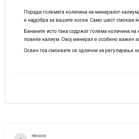
Поради големата количина на минералот калиум, с
е најдобра за вашите коски. Само шест смокви ќе
Бананите исто така содржат голема количина на 
повеќе калиум. Овој минерал е особено важен за
Освен тоа смоквите се одлични за регулирање на
PREVIOUS