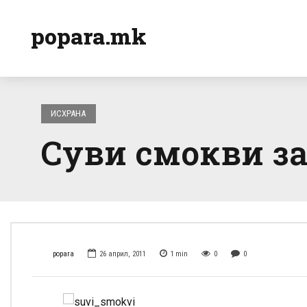
popara.mk
ИСХРАНА
Суви смокви за
popara
26 април, 2011
1
min
0
0