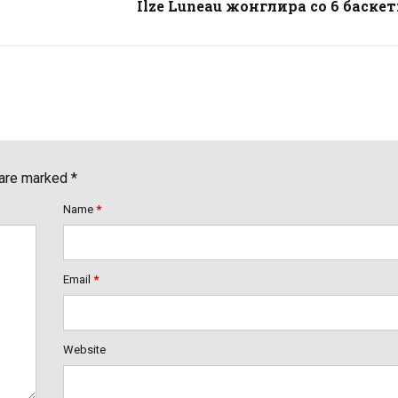
Ilze Luneau жонглира со 6 баске
 are marked *
Name
*
Email
*
Website