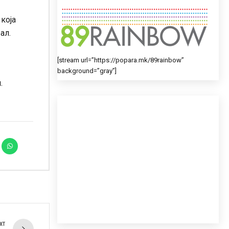
која
ал.
[stream url=”https://popara.mk/89rainbow”
background=”gray”]
.
XT