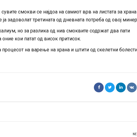
увите смокви се најдоа на самиот врв на листата за храна 
 ја задоволат третината од дневната потреба од овој минер
калиум, но за разлика од нив смоквите содржат два пати
 оние кои патат од висок притисок.
 процесот на варење на храна и штити од скелетни болести
NE