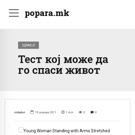
popara.mk
ЗДРАВЈЕ
Тест кој може да
го спаси живот
slobodan
19 јануари, 2011
1
min
0
0