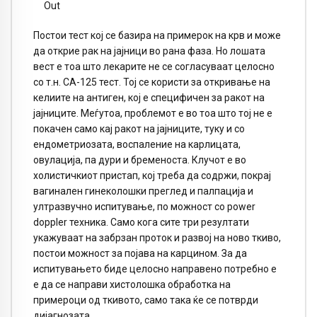
Постои тест кој се базира на примерок на крв и може
да открие рак на јајници во рана фаза. Но лошата
вест е тоа што лекарите не се согласуваат целосно
со т.н. CA-125 тест. Toj се користи за откривање на
келиите на антиген, кој е специфичен за ракот на
јајниците. Меѓутоа, проблемот е во тоа што тој не е
покачен само кај ракот на јајниците, туку и со
ендометриозата, воспаление на карлицата,
овулација, па дури и бременоста. Клучот е во
холистичкиот пристап, кој треба да содржи, покрај
вагинален гинеколошки преглед и палпација и
ултразвучно испитување, по можност со power
doppler техника. Само кога сите три резултати
укажуваат на забрзан проток и развој на ново ткиво,
постои можност за појава на карцином. За да
испитувањето биде целосно направено потребно е
е да се направи хистолошка обработка на
примероци од ткивото, само така ќе се потврди
дијагнозата.