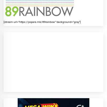
[stream url=”https://popara.mk/89rainbow” background=”gray”]