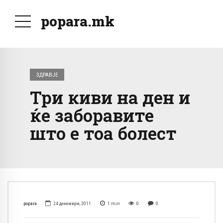
popara.mk
ЗДРАВЈЕ
Три киви на ден и
ќе заборавите
што е тоа болест
popara
24 декември, 2011
1
min
0
0