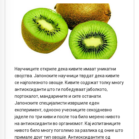
Научниците откриле дека кивите имаат уникатни
својства. Јапонските научници тврдат дека кивите
се најполезното овошје. Кивите содржат толку многу
антиоксиданти што ги победуваат јаболкото,
портокалот, мандарините и сите останати.
Јапонските специјалисти извршиле еден
експеримент, односно учесниците секојдневно
јаделе по три киви и после тоа било мерено нивото
на антиоксиданти во организмот. Кај испитаниците
нивото било многу поголемо за разлика од оние што
примале друг тип овошје. Антиоксидантите од