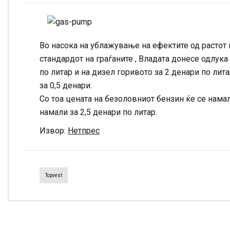
Во насока на ублажување на ефектите од растот н
стандардот на граѓаните , Владата донесе одлук
по литар и на дизел горивото за 2 денари по ли
за 0,5 денари.
Со тоа цената на безоловниот бензин ќе се намали
намали за 2,5 денари по литар.
Извор:
Нетпрес
Topvest