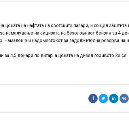
а цената на нафтата на светските пазари, и со цел заштита 
а за намалување на акцизата на безоловниот бензин за 4 де
тар. Намален е и надоместокот за задолжителна резерва на 
 за 4,5 денари по литар, а цената на дизел горивото ќе се