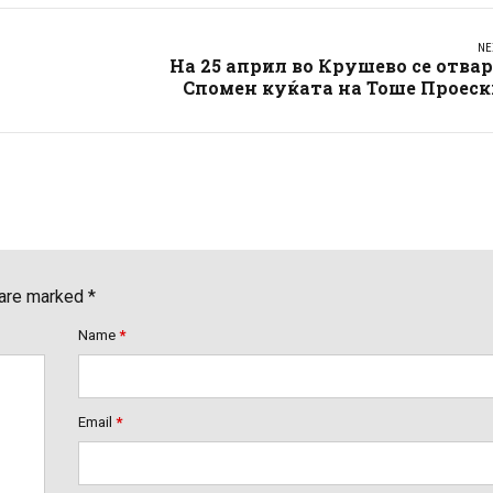
NE
На 25 април во Крушево се отва
Спомен куќата на Тоше Проеск
 are marked *
Name
*
Email
*