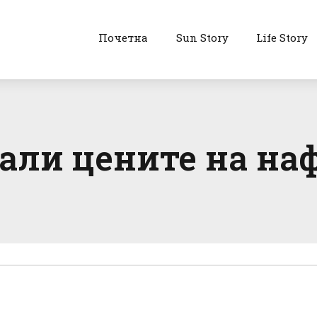
Почетна
Sun Story
Life Story
али цените на на