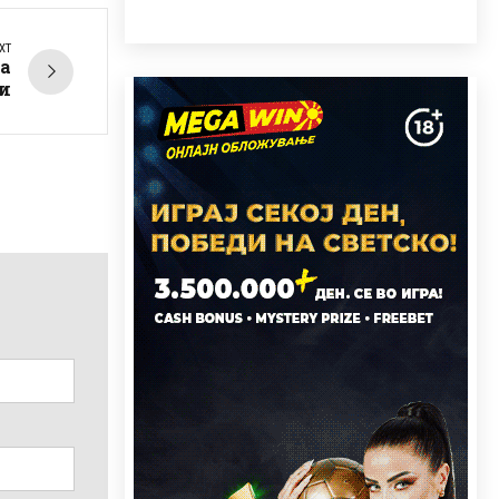
XT
ра
и