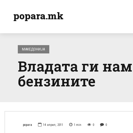
popara.mk
МАКЕДОНИЈА
Владата ги нам
бензините
popara
14 април, 2011
1
min
0
0