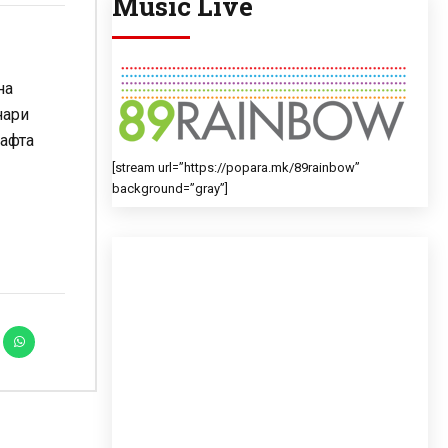
Music Live
на
нари
нафта
[stream url=”https://popara.mk/89rainbow”
background=”gray”]