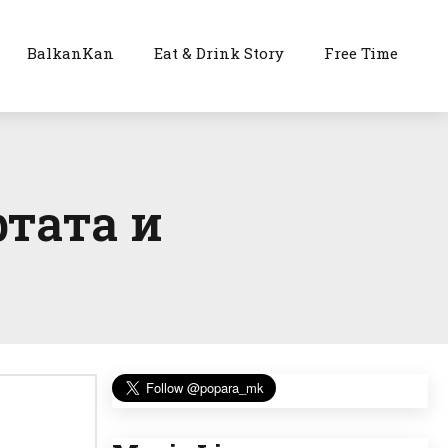
BalkanKan
Eat & Drink Story
Free Time
фтата и