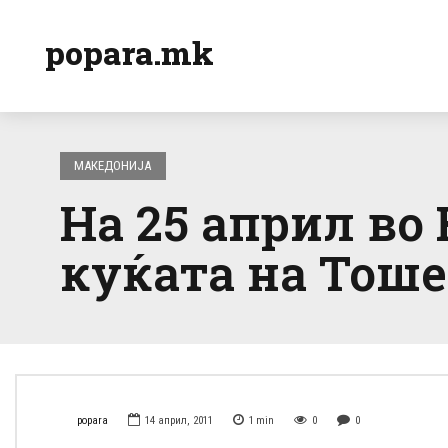
popara.mk
МАКЕДОНИЈА
На 25 април во
куќата на Тоше
popara
14 април, 2011
1
min
0
0