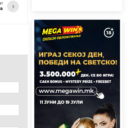
XT
ца