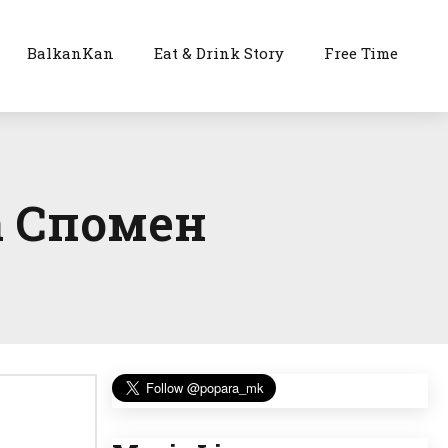
BalkanKan
Eat & Drink Story
Free Time
а Спомен