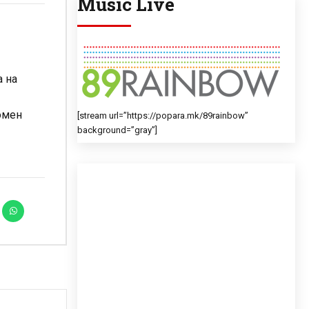
Music Live
а на
омен
[stream url=”https://popara.mk/89rainbow”
background=”gray”]