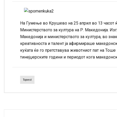
На Гумење во Крушево на 25 април во 13 часот 
Министерството за култура на Р. Македонија. Из
Македонија и министерството за култура, во знак 
креативноста и талент ја афирмираше македонск
куќата ќе го претставува животниот пат на Тоше
тинејџерските години и периодот кога македонски
Topvest