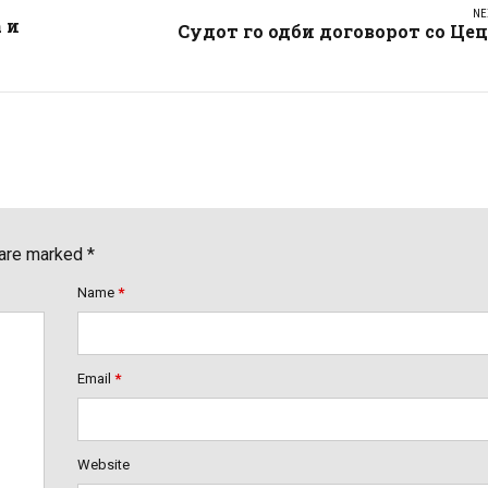
NE
 и
Судот го одби договорот со Це
 are marked *
Name
*
Email
*
Website