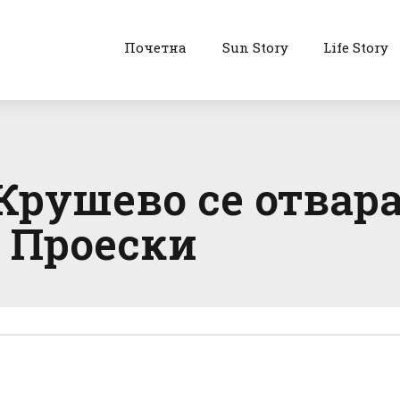
Почетна
Sun Story
Life Story
 Крушево се отвар
 Проески