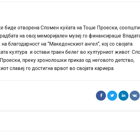
ќе биде отворена Спомен куќата на Тоше Проески, соопшти
градбата на овој меморијален музеј го финансираше Владат
на благодарност на “Македонскиот ангел“, кој со својата
ата култура и остави траен белег во културниот живот. Сп
 Проески, преку хронолошки приказ од неговото детство,
от славеј го достигна врвот во својата кариера.