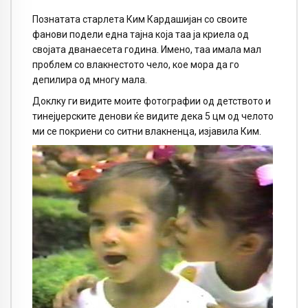
Познатата старлета Ким Кардашијан со своите
фанови подели една тајна која таа ја криела од
својата дванаесета година. Имено, таа имала мал
проблем со влакнестото чело, кое мора да го
депилира од многу мала.
Доклку ги видите моите фотографии од детството и
тинејџерските денови ќе видите дека 5 цм од челото
ми се покриени со ситни влакненца, изјавила Ким.