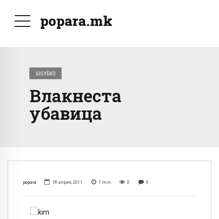
popara.mk
ШОУБИЗ
Влакнеста
убавица
popara
18 април, 2011
1
min
0
0