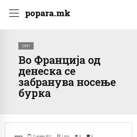
popara.mk
СВЕТ
Во Франција од
денеска се
забранува носење
бурка
popara
11 април, 2011
1
min
0
0