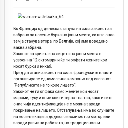
Во Франција од денеска стапува на сила законот за
забрана за носење бурка на јавни места, со што оваа
земја станува втора, по Белгија, кој има воведено
ваква забрана.
Законот за криење на лицето на јавни места е
усвоен на 12 октомври и ќе ги опфати жените кои
носат бурки и никаб.
Пред да стапи законот на сила, француските власти
организирале едномесечна кампања под слоганот
“Републиката не го крие лицето“.
Законот не ги опфаќа само жените кои носат
марами, туку и оние кои ги тераат на тоа, како и сите
оние чија идентификација не е можна заради
покривање на лицето. Отстапувања има во случаите
на носење кацига додека се вози мотор мотор или
заради ризик во работата, на традиционални