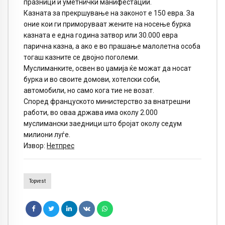
празници и уметнички манифестации.
Казната за прекршување на законот е 150 евра. За
оние кои ги приморуваат жените на носење бурка
казната е една година затвор или 30.000 евра
парична казна, а ако е во прашање малолетна особа
тогаш казните се двојно поголеми.
Муслиманките, освен во џамија ќе можат да носат
бурка и во своите домови, хотелски соби,
автомобили, но само кога тие не возат.
Според француското министерство за внатрешни
работи, во оваа држава има околу 2.000
муслимански заедници што бројат околу седум
милиони луѓе.
Извор:
Нетпрес
Topvest