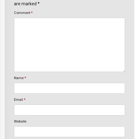
are marked *
Comment
*
Name
*
Email
*
Website