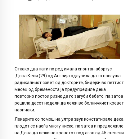
Откако два пати по ред имала спонтан абортус,
Дона Кели (29) од Англија одлучила да го послуша
радикалниот совет од докторите, бидејќи во петтиот
месец од бременоста ја предупредиле дека
повторно постои ризик да го загуби бебето, па затоа
решила десет недели да лежи во болничкиот кревет
наопчаки.
Лекарите со помош на ултра звук констатирале дека
плодот се наоѓа многу ниско, па затоа и предложиле
на Дона да лежи во креветот под агол од 45 степени