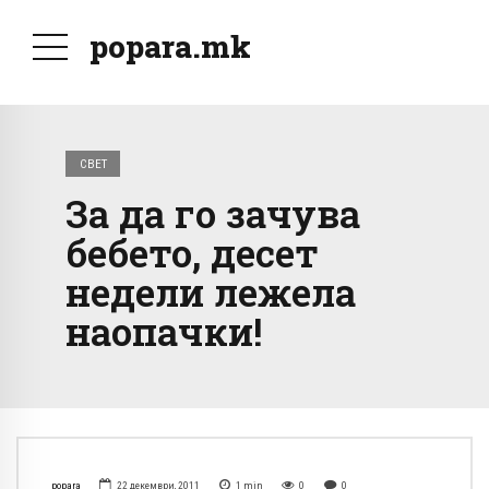
popara.mk
СВЕТ
За да го зачува
бебето, десет
недели лежела
наопачки!
popara
22 декември, 2011
1
min
0
0