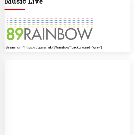
Music Live
[stream url=”https://popara.mk/89rainbow” background=”gray”]