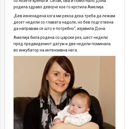
со нозете кренати. Сепак, ова и помогнало Дона
родила здраво девојче кое го крстила Амелија.
„Бев изненадена кога ми рекоа дека треба да лежам
десет недели со главата надоле, но бев подготвена
да направам се што е потребно“, изјавила Дона.
Амелија била родена со царски рез, шест недели
пред предвидениот датум и две недели поминала
во инкубатор на интензивна нега.