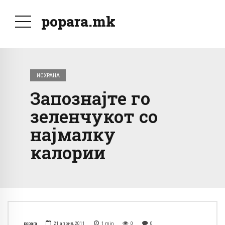
popara.mk
ИСХРАНА
Запознајте го
зеленчукот со
најмалку
калории
popara
21 април, 2011
1
min
0
0