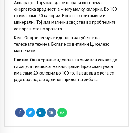
Аспарагус. Тој може да се пофали со голема
енергетска вредност, а многу малку калории. Во 100
гр има само 20 калории. Богат е со витамини и
минерали . Тој има магични својства во проблемите
со варењето на храната.
Кељ. Овој зеленчук е идеален за губење на
телесната тежина. Богат е со витамин Ц, железо,
магнезиум.
Блитва. Оваа храна е идеална за оние кои сакаат да
ги загубат вишокот на килограми. Брзо сазитува а
има само 20 калории во 100 гр. Најздрава е кога се
јаде варена, а е одличен прилог на рибата.