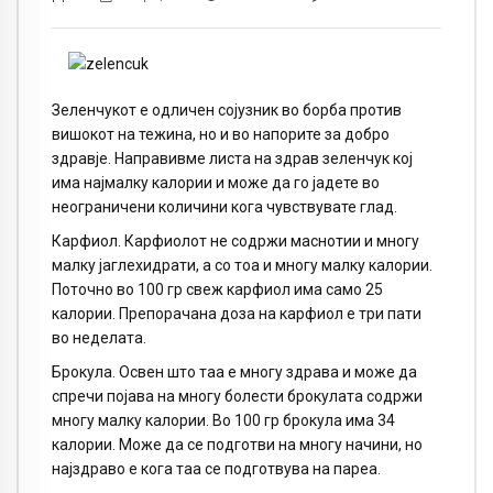
Зеленчукот е одличен сојузник во борба против
вишокот на тежина, но и во напорите за добро
здравје. Направивме листа на здрав зеленчук кој
има најмалку калории и може да го јадете во
неограничени количини кога чувствувате глад.
Карфиол. Карфиолот не содржи маснотии и многу
малку јаглехидрати, а со тоа и многу малку калории.
Поточно во 100 гр свеж карфиол има само 25
калории. Препорачана доза на карфиол е три пати
во неделата.
Брокула. Освен што таа е многу здрава и може да
спречи појава на многу болести брокулата содржи
многу малку калории. Во 100 гр брокула има 34
калории. Може да се подготви на многу начини, но
најздраво е кога таа се подготвува на пареа.