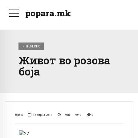
popara.mk
ИНТЕРЕСНО
Живот во розова
боја
popara
12 април, 2011
1
min
0
0