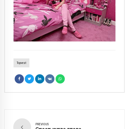
Topvest
PREVIOUS
Спаси жива глава