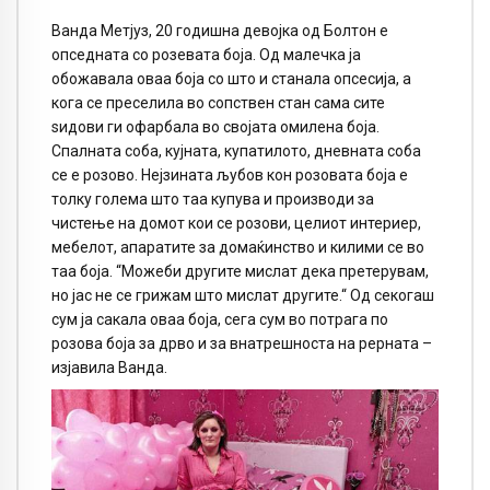
Ванда Метјуз, 20 годишна девојка од Болтон е
опседната со розевата боја. Од малечка ја
обожавала оваа боја со што и станала опсесија, а
кога се преселила во сопствен стан сама сите
ѕидови ги офарбала во својата омилена боја.
Спалната соба, кујната, купатилото, дневната соба
се е розово. Нејзината љубов кон розовата боја е
толку голема што таа купува и производи за
чистење на домот кои се розови, целиот интериер,
мебелот, апаратите за домаќинство и килими се во
таа боја. “Можеби другите мислат дека претерувам,
но јас не се грижам што мислат другите.“ Од секогаш
сум ја сакала оваа боја, сега сум во потрага по
розова боја за дрво и за внатрешноста на рерната –
изјавила Ванда.