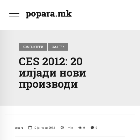
popara.mk
КОМПЈУТЕРИ
ХАЈ-ТЕК
CES 2012: 20
илјади нови
производи
popara
10 јануари, 2012
1
min
0
0