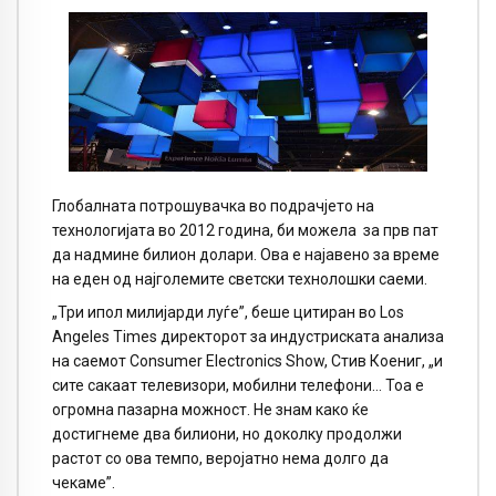
Глобалната потрошувачка во подрачјето на
технологијата во 2012 година, би можела за прв пат
да надмине билион долари. Ова е најавено за време
на еден од најголемите светски технолошки саеми.
„Три ипол милијарди луѓе”, беше цитиран во Los
Angeles Times директорот за индустриската анализа
на саемот Consumer Electronics Show, Стив Коениг, „и
сите сакаат телевизори, мобилни телефони… Тоа е
огромна пазарна можност. Не знам како ќе
достигнеме два билиони, но доколку продолжи
растот со ова темпо, веројатно нема долго да
чекаме”.