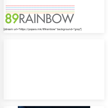
[stream url=”https://popara.mk/89rainbow” background=”gray”]