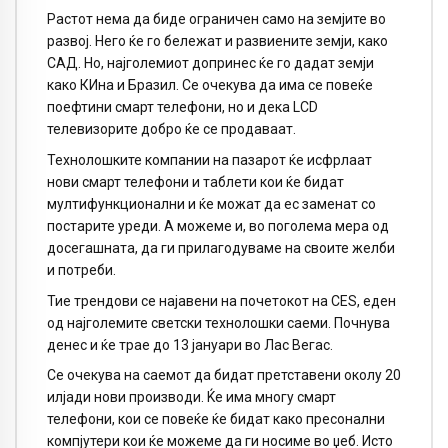
Растот нема да биде ограничен само на земјите во
развој. Него ќе го бележат и развиените земји, како
САД. Но, најголемиот допринес ќе го дадат земји
како КИна и Бразил. Се очекува да има се повеќе
поефтини смарт телефони, но и дека LCD
телевизорите добро ќе се продаваат.
Технолошките компании на пазарот ќе исфрлаат
нови смарт телефони и таблети кои ќе бидат
мултифункционални и ќе можат да ес заменат со
постарите уреди. А можеме и, во поголема мера од
досегашната, да ги прилагодуваме на своите желби
и потреби.
Тие трендови се најавени на почетокот на CES, еден
од најголемите светски технолошки саеми. Почнува
денес и ќе трае до 13 јануари во Лас Вегас.
Се очекува на саемот да бидат претставени околу 20
илјади нови производи. Ќе има многу смарт
телефони, кои се повеќе ќе бидат како пресонални
компјутери кои ќе можеме да ги носиме во џеб. Исто