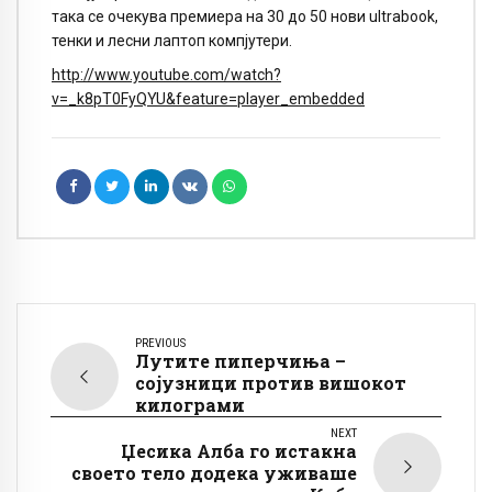
така се очекува премиера на 30 до 50 нови ultrabook,
тенки и лесни лаптоп компјутери.
http://www.youtube.com/watch?
v=_k8pT0FyQYU&feature=player_embedded
PREVIOUS
Лутите пиперчиња –
сојузници против вишокот
килограми
NEXT
Џесика Алба го истакна
своето тело додека уживаше