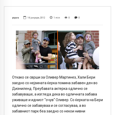
popara
16 јануари, 2012
1
min
0
0
Откако се сврши за Оливер Мартинез, Хали Бери
заедно со нејзината ќерка помина забавен ден во
Дизниленд. Преубавата актерка одлично се
забавуваше, а изгледа дека во одличната забава
уживаше и идниот “очув“ Оливер. Со ќерката на Бери
одлично се забавуваа и се согласуваа, а во
забавниот парк беа заедно со некои нивни