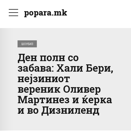
popara.mk
ШОУБИЗ
Ден полн со
забава: Хали Бери,
нејзиниот
вереник Оливер
Мартинез и ќерка
и во Дизниленд