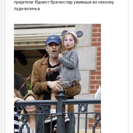
пријатели. Идниот брачен пар уживаше во неколку
луди возења.