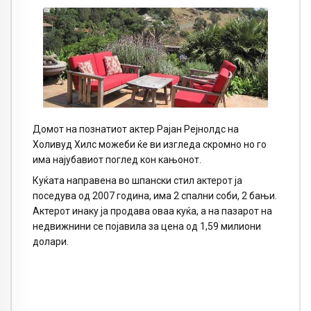
Домот на познатиот актер Рајан Рејнолдс на
Холивуд Хилс можеби ќе ви изгледа скромно но го
има најубавиот поглед кон кањонот.
Куќата направена во шпански стил актерот ја
поседува од 2007 година, има 2 спални соби, 2 бањи.
Актерот инаку ја продава оваа куќа, а на пазарот на
недвижнини се појавила за цена од 1,59 милиони
долари.