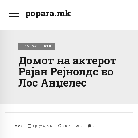
popara.mk
HOME SWEET HOME
Домот на актерот
Рајан Рејнолдс во
Лос Анџелес
popara
6 јануари, 2012
2
min
0
0