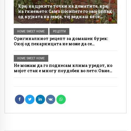
Крај на црните точки на доматите, крај
на гниењето: Само посипете го овој отпад
од кујната на земја, тој веднаш ќе се
опорави.
HOME SWEET HOME
РЕЦЕПТИ
Оригиналниот рецепт за домашен бурек:
Оној од пекарницата не може да се
натпреварува со него
HOME SWEET HOME
Не можам да го поднесам клима уредот, но
мојот стан е многу поудобен во лето: Овие
собни растенија прават голема разлика во
жештината