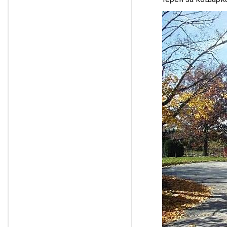
растенија прават
голема разлика во
жештината