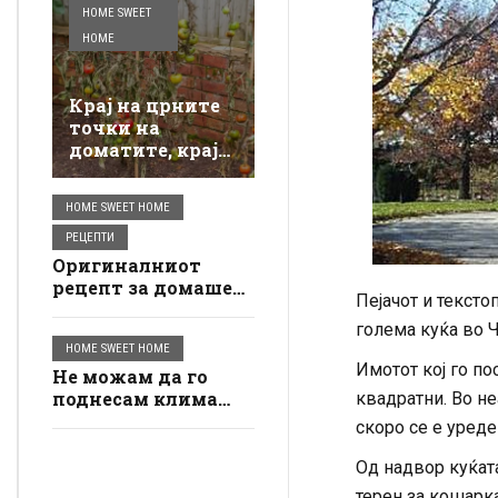
HOME SWEET
HOME
Крај на црните
точки на
доматите, крај
на гниењето:
Само посипете
HOME SWEET HOME
го овој отпад од
кујната на
РЕЦЕПТИ
земја, тој
Оригиналниот
веднаш ќе се
рецепт за домашен
Пејачот и тексто
опорави.
бурек: Оној од
голема куќа во Ч
пекарницата не
HOME SWEET HOME
може да се
Имотот кој го по
Не можам да го
натпреварува со
поднесам клима
него
квадратни. Во не
уредот, но мојот
скоро се е уреде
стан е многу
поудобен во лето:
Од надвор куќата
Овие собни
терен за кошарка