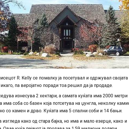
писецот R. Kelly се помалку ја посетувал и одржувал својата
икаго, па веројатно поради тоа решил да ја продаде.
седува изнесува 2 хектари, а самата куќата има 2000 метри
а има соба со базен која потсетува на џунгла, неколку ками
но со камен и дрво. Куќата има 5 спални соби и 14 бањи.
 изгледа како од стара бајка, но има и мало езерце, како и
. Оваа куќа пејачот ја продава за 1,59 милиони долари.