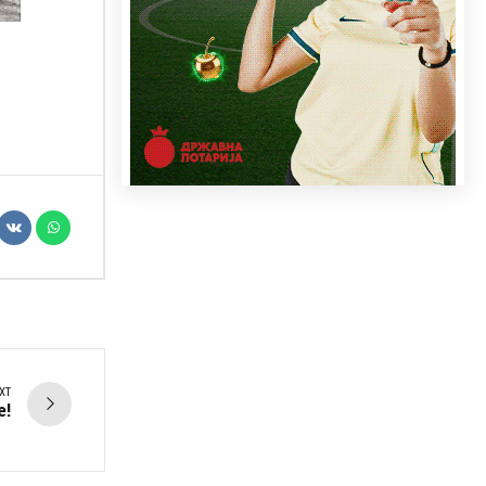
XT
е!