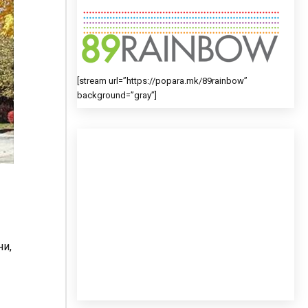
[stream url=”https://popara.mk/89rainbow”
background=”gray”]
ни,