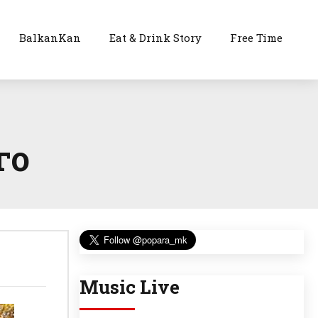
BalkanKan
Eat & Drink Story
Free Time
го
Music Live