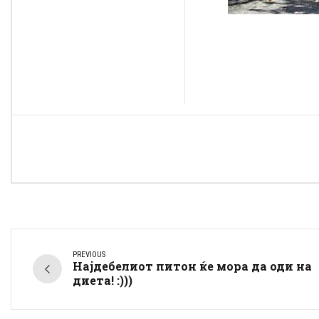
PREVIOUS
Најдебелиот питон ќе мора да оди на
диета! :)))