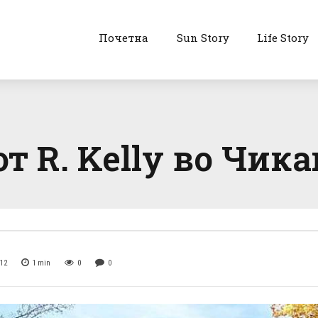
Почетна
Sun Story
Life Story
т R. Kelly во Чика
012
1
min
0
0