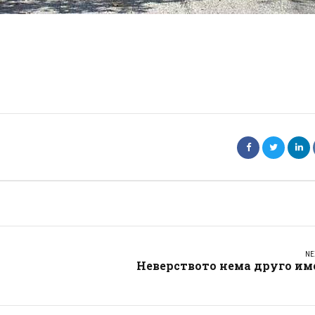
NE
Неверството нема друго им