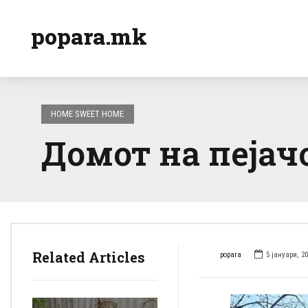
popara.mk
HOME SWEET HOME
Домот на пејачо
Related Articles
popara
5 јануари, 2