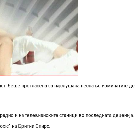
Миног, беше прогласена за најслушана песна во изминатите д
 радио и на телевизиските станици во последната деценија.
oxic” на Бритни Спирс.