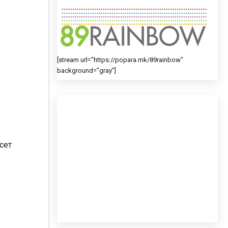
[stream url=”https://popara.mk/89rainbow”
background=”gray”]
есет