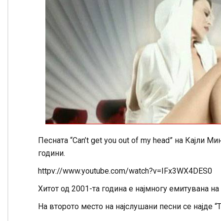
Песната “Can’t get you out of my head” на Кајли 
години.
httpv://www.youtube.com/watch?v=IFx3WX4DES0
Хитот од 2001-та година е најмногу емитувана на
На второто место на најслушани песни се најде “T