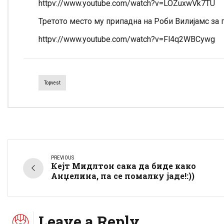
httpv://www.youtube.com/watch?v=LOZuxwVk7TU
Третото место му припадна на Роби Вилијамс за п
httpv://www.youtube.com/watch?v=Fl4q2WBCywg
Topvest
PREVIOUS
Кејт Мидлтон сака да биде како
Анџелина, па се помалку јаде!:))
Leave a Reply