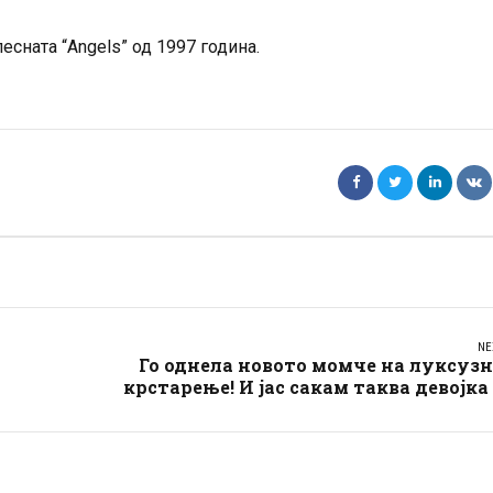
есната “Angels” од 1997 година.
NE
Го однела новото момче на луксуз
крстарење! И јас сакам таква девојка 