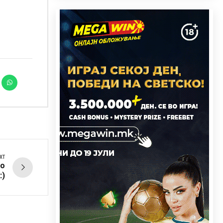
XT
но
:)