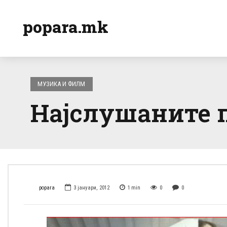
popara.mk
МУЗИКА И ФИЛМ
Најслушаните п
popara
3 јануари, 2012
1
min
0
0