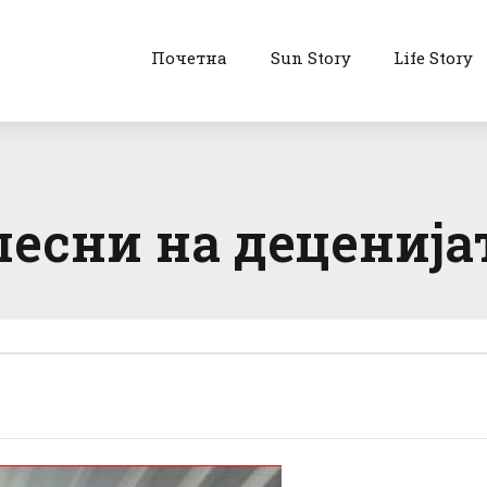
Почетна
Sun Story
Life Story
есни на деценија