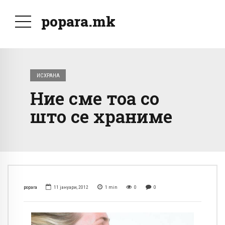
popara.mk
ИСХРАНА
Ние сме тоа со
што се храниме
popara
11 јануари, 2012
1
min
0
0