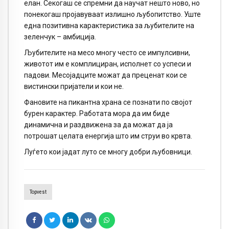
елан. Секогаш се спремни да научат нешто ново, но
понекогаш пројавуваат излишно љубопитство. Уште
една позитивна карактеристика за љубителите на
зеленчук – амбиција.
Љубителите на месо многу често се импулсивни,
животот им е комплициран, исполнет со успеси и
падови. Месојадците можат да преценат кои се
вистински пријатели и кои не.
Фановите на пикантна храна се познати по својот
бурен карактер. Работата мора да им биде
динамична и раздвижена за да можат да ја
потрошат целата енергија што им струи во крвта.
Луѓето кои јадат луто се многу добри љубовници.
Topvest