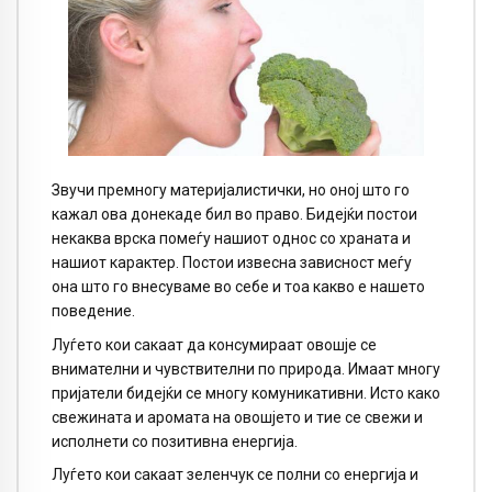
Звучи премногу материјалистички, но оној што го
кажал ова донекаде бил во право. Бидејќи постои
некаква врска помеѓу нашиот однос со храната и
нашиот карактер. Постои извесна зависност меѓу
она што го внесуваме во себе и тоа какво е нашето
поведение.
Луѓето кои сакаат да консумираат овошје се
внимателни и чувствителни по природа. Имаат многу
пријатели бидејќи се многу комуникативни. Исто како
свежината и аромата на овошјето и тие се свежи и
исполнети со позитивна енергија.
Луѓето кои сакаат зеленчук се полни со енергија и