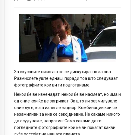
За вкусовите никогаш не се дискутира, но за ова…
Размислете уште еднаш, поради тоа што следуваат
фотографиите кои ви ги подготвивме.
Некои ќе ве изненадат, некои ќе ве насмеат, но има и
од оние кои ќе ве загрижат. За што ли размилувале
овие луѓе, кога излегле надвор. Комбинации кои се
незамиливи за нив се секојдневие. Не сакаме никого
да осудуваме, напротив! Само сакаме да ги
погледнете фотографиите кои ќе ви покаѓат какви
луѓе постојат на нашата планета.