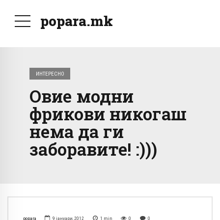
popara.mk
ИНТЕРЕСНО
Овие модни
фрикови никогаш
нема да ги
заборавите! :)))
popara
9 јануари, 2012
1
min
0
0