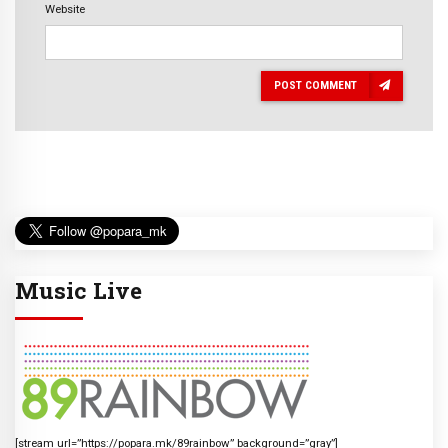
Website
POST COMMENT
Music Live
[stream url=”https://popara.mk/89rainbow” background=”gray”]